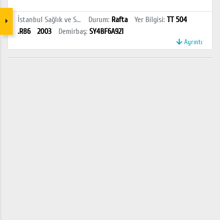
İstanbul Sağlık ve Sosyal Bilimler MYO Kütüphanesi
Durum
:
Rafta
Yer Bilgisi
:
TT 504
.R86
2003
Demirbaş
:
SY4BF6A921
Ayrıntı