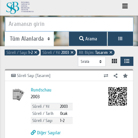
Arama
Süreli / Sayı:
1-2
✕
Süreli / Yıl:
2003
✕
Alt Biçim:
Tasarım
✕
Süreli Sayı [Tasarım]
Rundschau
2003
Süreli / Yıl
2003
Süreli / Tarih
Ocak
Süreli / Sayı
1-2
Diğer Sayılar