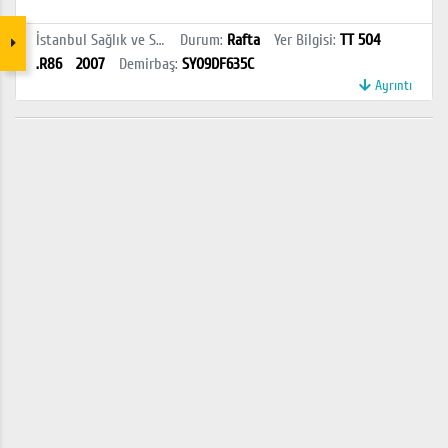
İstanbul Sağlık ve Sosyal Bilimler MYO Kütüphanesi
Durum
:
Rafta
Yer Bilgisi
:
TT 504
.R86
2007
Demirbaş
:
SY09DF635C
Ayrıntı