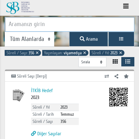
Arama
Süreli / Sayı:
356
✕
Yayınlayan:
viyamedya
✕
Süreli / Yıl:
2023
✕
Süreli Sayı [Dergi]
İTKİB Hedef
2023
Süreli / Yıl
2023
Süreli / Tarih
Temmuz
Süreli / Sayı
356
Diğer Sayılar