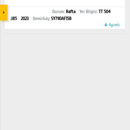
Durum
:
Rafta
Yer Bilgisi
:
TT 504
.I85
2023
Demirbaş
:
SY79DAF15B
Ayrıntı