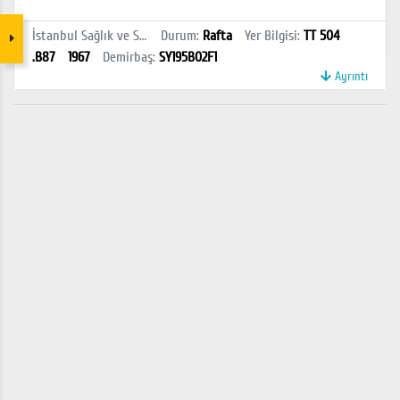
İstanbul Sağlık ve Sosyal Bilimler MYO Kütüphanesi
Durum
:
Rafta
Yer Bilgisi
:
TT 504
.B87
1967
Demirbaş
:
SY195B02F1
Ayrıntı