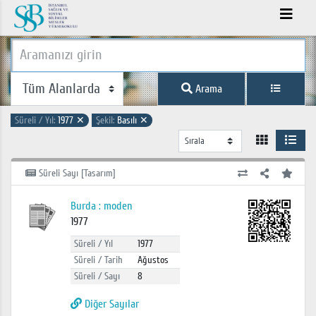
Arama
Süreli / Yıl:
1977
✕
Şekil:
Basılı
✕
Süreli Sayı [Tasarım]
Burda : moden
1977
Süreli / Yıl
1977
Süreli / Tarih
Ağustos
Süreli / Sayı
8
Diğer Sayılar