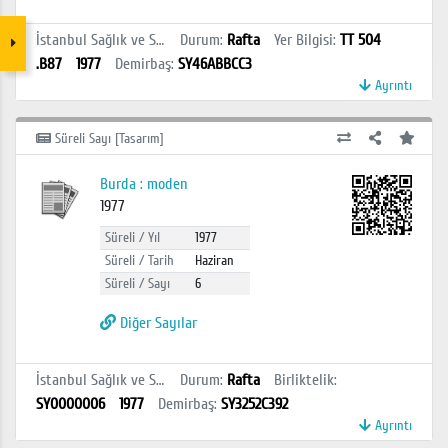
İstanbul Sağlık ve Sosyal Bilimler MYO Kütüphanesi
Durum
:
Rafta
Yer Bilgisi
:
TT 504
.B87
1977
Demirbaş
:
SY46ABBCC3
Ayrıntı
Süreli Sayı [Tasarım]
Burda : moden
1977
Süreli / Yıl
1977
Süreli / Tarih
Haziran
Süreli / Sayı
6
Diğer Sayılar
İstanbul Sağlık ve Sosyal Bilimler MYO Kütüphanesi
Durum
:
Rafta
Birliktelik
:
SY0000006
1977
Demirbaş
:
SY3252C392
Ayrıntı