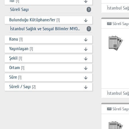
Tür
[1]
Süreli Sayı
3
Bulunduğu Kütüphane/ler
[1]
Süreli Sayı
İstanbul Sağlık ve Sosyal Bilimler MYO Kütüphanesi
3
Konu
[1]
Yayınlayan
[1]
Şekil
[1]
Ortam
[1]
Süre
[1]
Süreli / Sayı
[2]
Süreli Sayı