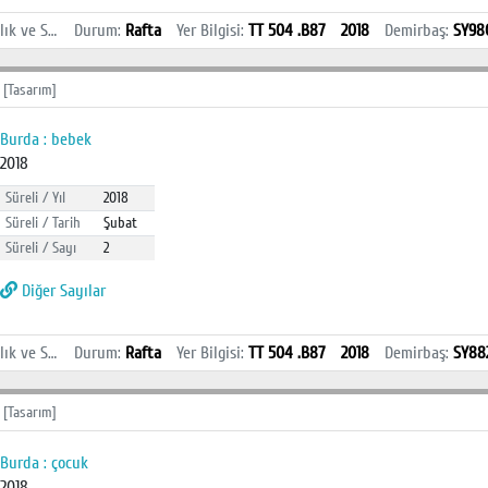
İstanbul Sağlık ve Sosyal Bilimler MYO Kütüphanesi
Durum
:
Rafta
Yer Bilgisi
:
TT 504 .B87
2018
Demirbaş
:
SY98
 [Tasarım]
Burda : bebek
2018
Süreli / Yıl
2018
Süreli / Tarih
Şubat
Süreli / Sayı
2
Diğer Sayılar
İstanbul Sağlık ve Sosyal Bilimler MYO Kütüphanesi
Durum
:
Rafta
Yer Bilgisi
:
TT 504 .B87
2018
Demirbaş
:
SY88
 [Tasarım]
Burda : çocuk
2018