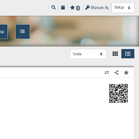
Oturum Aç
0
ma