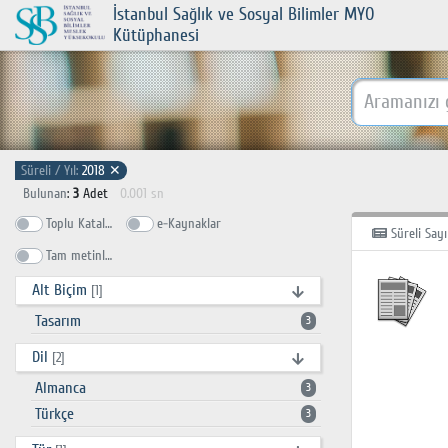
İstanbul Sağlık ve Sosyal Bilimler MYO
Kütüphanesi
Süreli / Yıl:
2018
✕
Bulunan
:
3
Adet
0.001 sn
Toplu Katalog
e-Kaynaklar
Süreli Sayı
Tam metinlerde ara
Alt Biçim
[1]
Tasarım
3
Dil
[2]
Almanca
3
Türkçe
3