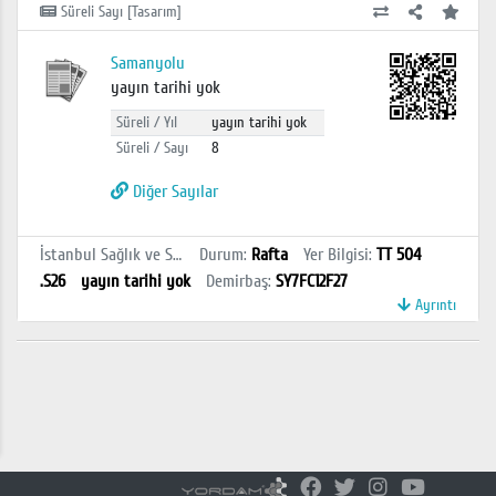
Süreli Sayı [Tasarım]
Samanyolu
yayın tarihi yok
Süreli / Yıl
yayın tarihi yok
Süreli / Sayı
8
Diğer Sayılar
İstanbul Sağlık ve Sosyal Bilimler MYO Kütüphanesi
Durum
:
Rafta
Yer Bilgisi
:
TT 504
.S26
yayın tarihi yok
Demirbaş
:
SY7FC12F27
Ayrıntı