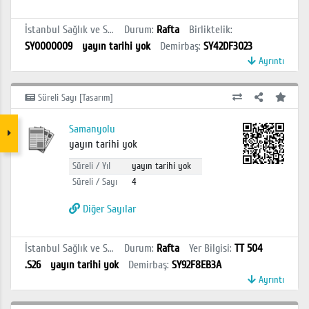
İstanbul Sağlık ve Sosyal Bilimler MYO Kütüphanesi
Durum
:
Rafta
Birliktelik
:
SY0000009
yayın tarihi yok
Demirbaş
:
SY42DF3023
Ayrıntı
Süreli Sayı [Tasarım]
Samanyolu
yayın tarihi yok
Süreli / Yıl
yayın tarihi yok
Süreli / Sayı
4
Diğer Sayılar
İstanbul Sağlık ve Sosyal Bilimler MYO Kütüphanesi
Durum
:
Rafta
Yer Bilgisi
:
TT 504
.S26
yayın tarihi yok
Demirbaş
:
SY92F8EB3A
Ayrıntı