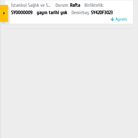
İstanbul Sağlık ve Sosyal Bilimler MYO Kütüphanesi
Durum
:
Rafta
Birliktelik
:
SY0000009
yayın tarihi yok
Demirbaş
:
SY42DF3023
Ayrıntı