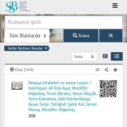
Arama
:
Tarihe Yardımcı Konular
✕
Kitap [Tarih]
Amasya kitabeleri ve mezar taşları /
hazırlayan: Ali Rıza Ayar, Muzaffer
Doğanbaş, Turan Böcekçi, Harun Küççük,
Yunis Kahraman, Halil Katmerlikaya,
Hasan Serçe ; fotoğraf: Şahin Kul, Server
Ulusoy, Muzaffer Doğanbaş
2016