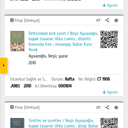
Ayrıntı
Kitap [Edebiyat]
Defterimde kırk suret / Beşir Ayvazoğlu,
kapak tasarım: Utku Lomlu ; düzelti:
Konuralp İren ; mizanpaj: Bahar Kuru
Yerek
Ayvazoğlu, Beşir, yazar
2010
İstanbul Sağlık ve Sosyal Bilimler MYO Kütüphanesi
Durum
:
Rafta
Yer Bilgisi
:
CT 1906
.A983
2010
k.1
Demirbaş
:
0001614
Ayrıntı
Kitap [Edebiyat]
Siretler ve suretler / Beşir Ayvazoğlu,
kapak tasarım: Utku Lomlu ; dizgi: Bahar