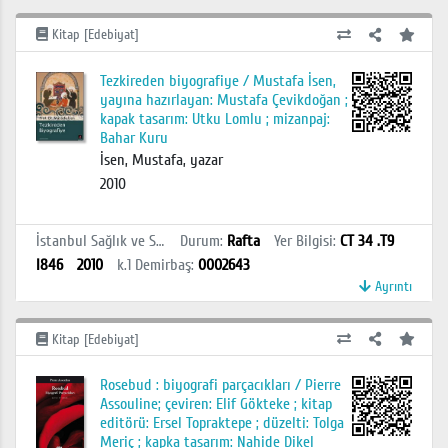
Kitap [Edebiyat]
Tezkireden biyografiye / Mustafa İsen,
yayına hazırlayan: Mustafa Çevikdoğan ;
kapak tasarım: Utku Lomlu ; mizanpaj:
Bahar Kuru
İsen, Mustafa, yazar
2010
İstanbul Sağlık ve Sosyal Bilimler MYO Kütüphanesi
Durum
:
Rafta
Yer Bilgisi
:
CT 34 .T9
I846
2010
k.1
Demirbaş
:
0002643
Ayrıntı
Kitap [Edebiyat]
Rosebud : biyografi parçacıkları / Pierre
Assouline; çeviren: Elif Gökteke ; kitap
editörü: Ersel Topraktepe ; düzelti: Tolga
Meriç ; kapka tasarım: Nahide Dikel