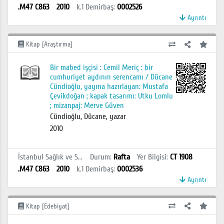
.M47 C863
2010
k.1
Demirbaş
:
0002526
Ayrıntı
Kitap [Araştırma]
Bir mabed işçisi : Cemil Meriç : bir
cumhuriyet aydının serencamı / Dücane
Cündioğlu, yayına hazırlayan: Mustafa
Çevikdoğan ; kapak tasarımı: Utku Lomlu
; mizanpaj: Merve Güven
Cündioğlu, Dücane, yazar
2010
İstanbul Sağlık ve Sosyal Bilimler MYO Kütüphanesi
Durum
:
Rafta
Yer Bilgisi
:
CT 1908
.M47 C863
2010
k.1
Demirbaş
:
0002536
Ayrıntı
Kitap [Edebiyat]