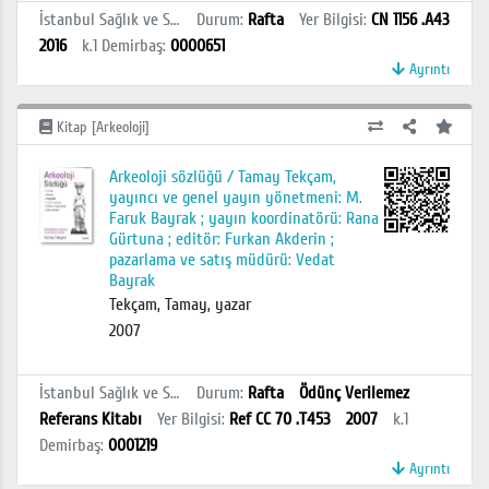
İstanbul Sağlık ve Sosyal Bilimler MYO Kütüphanesi
Durum
:
Rafta
Yer Bilgisi
:
CN 1156 .A43
2016
k.1
Demirbaş
:
0000651
Ayrıntı
Kitap [Arkeoloji]
Arkeoloji sözlüğü / Tamay Tekçam,
yayıncı ve genel yayın yönetmeni: M.
Faruk Bayrak ; yayın koordinatörü: Rana
Gürtuna ; editör: Furkan Akderin ;
pazarlama ve satış müdürü: Vedat
Bayrak
Tekçam, Tamay, yazar
2007
İstanbul Sağlık ve Sosyal Bilimler MYO Kütüphanesi
Durum
:
Rafta
Ödünç Verilemez
Referans Kitabı
Yer Bilgisi
:
Ref CC 70 .T453
2007
k.1
Demirbaş
:
0001219
Ayrıntı