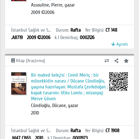
Assouline, Pierre, yazar
2009 ©2006
İstanbul Sağlık ve Sosyal Bilimler MYO Kütüphanesi
Durum
:
Rafta
Yer Bilgisi
:
CT 148
.A8719
2009 ©2006
k.1
Demirbaş
:
0002126
Ayrıntı
Kitap [Araştırma]
Bir mabed bekçisi : Cemil Meriç : bir
münekkidin narası / Dücane Cündioğlu,
yayına hazırlayan: Mustafa Çevikdoğan ;
kapak tasarımı: Utku Lomlu ; mizanpaj:
Merve Güven
Cündioğlu, Dücane, yazar
2010
İstanbul Sağlık ve Sosyal Bilimler MYO Kütüphanesi
Durum
:
Rafta
Yer Bilgisi
:
CT 1908
.M47 C863
2010
k.1
Demirbaş
:
0001973