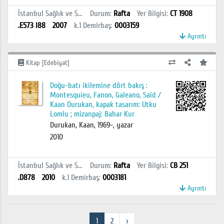
İstanbul Sağlık ve Sosyal Bilimler MYO Kütüphanesi
Durum
:
Rafta
Yer Bilgisi
:
CT 1908
.E573 I88
2007
k.1
Demirbaş
:
0003159
Ayrıntı
Kitap [Edebiyat]
Doğu-batı ikilemine dört bakış :
Montesquieu, Fanon, Galeano, Said /
Kaan Durukan, kapak tasarım: Utku
Lomlu ; mizanpaj: Bahar Kur
Durukan, Kaan, 1969-, yazar
2010
İstanbul Sağlık ve Sosyal Bilimler MYO Kütüphanesi
Durum
:
Rafta
Yer Bilgisi
:
CB 251
.D878
2010
k.1
Demirbaş
:
0003181
Ayrıntı
1
2
›