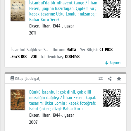
İstanbul’da bir nihavent tango / İlhan
Eksen, yayına hazırlayan: Çiğdem Su ;
kapak tasarım: Utku Lomlu ; mizanpaj:
Bahar Kuru Yerek
Eksen, İlhan, 1944-, yazar
2011
İstanbul Sağlık ve Sosyal Bilimler MYO Kütüphanesi
Durum
:
Rafta
Yer Bilgisi
:
CT 1908
.E573 I88
2011
k.1
Demirbaş
:
0003158
Ayrıntı
Kitap [Edebiyat]
Dünkü İstanbul : çok dinli, çok dilli
mozaiğin dağılışı / İlhan Eksen, kapak
tasarım: Utku Lomlu ; kapak fotoğrafı:
Fahri Çoker ; dizgi: Bahar Kuru
Eksen, İlhan, 1944-, yazar
2007