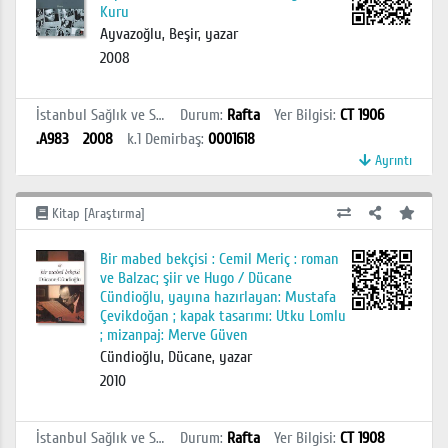
Kuru
Ayvazoğlu, Beşir, yazar
2008
İstanbul Sağlık ve Sosyal Bilimler MYO Kütüphanesi
Durum
:
Rafta
Yer Bilgisi
:
CT 1906
.A983
2008
k.1
Demirbaş
:
0001618
Ayrıntı
Kitap [Araştırma]
Bir mabed bekçisi : Cemil Meriç : roman
ve Balzac; şiir ve Hugo / Dücane
Cündioğlu, yayına hazırlayan: Mustafa
Çevikdoğan ; kapak tasarımı: Utku Lomlu
; mizanpaj: Merve Güven
Cündioğlu, Dücane, yazar
2010
İstanbul Sağlık ve Sosyal Bilimler MYO Kütüphanesi
Durum
:
Rafta
Yer Bilgisi
:
CT 1908