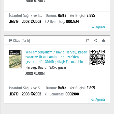
2008 ©2003
İstanbul Sağlık ve Sosyal Bilimler MYO Kütüphanesi
Durum
:
Rafta
Yer Bilgisi
:
E 895
.H3719
2008 ©2003
k.2
Demirbaş
:
0002924
Ayrıntı
Kitap [Tarih]
Yeni emperyalizm / David Harvey, kapak
tasarım: Utku Lomlu ; İngilizce'den
çeviren: Hür Güldü ; dizgi: Fatma Uslu
Harvey, David, 1935-, yazar
2008 ©2003
İstanbul Sağlık ve Sosyal Bilimler MYO Kütüphanesi
Durum
:
Rafta
Yer Bilgisi
:
E 895
.H3719
2008 ©2003
k.1
Demirbaş
:
0002900
Ayrıntı