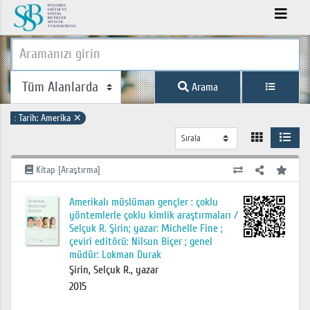
Arama
:
Tarih: Amerika
✕
Kitap [Araştırma]
Amerikalı müslüman gençler : çoklu
yöntemlerle çoklu kimlik araştırmaları /
Selçuk R. Şirin; yazar: Michelle Fine ;
çeviri editörü: Nilsun Biçer ; genel
müdür: Lokman Durak
Şirin, Selçuk R., yazar
2015