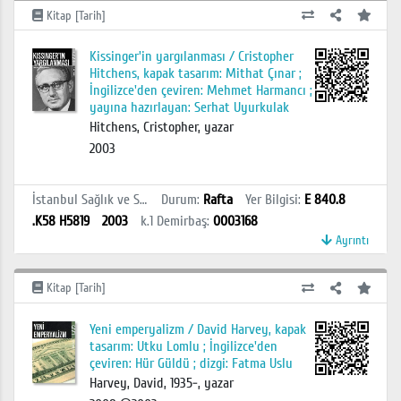
Kitap [Tarih]
Kissinger'in yargılanması / Cristopher
Hitchens, kapak tasarım: Mithat Çınar ;
İngilizce'den çeviren: Mehmet Harmancı ;
yayına hazırlayan: Serhat Uyurkulak
Hitchens, Cristopher, yazar
2003
İstanbul Sağlık ve Sosyal Bilimler MYO Kütüphanesi
Durum
:
Rafta
Yer Bilgisi
:
E 840.8
.K58 H5819
2003
k.1
Demirbaş
:
0003168
Ayrıntı
Kitap [Tarih]
Yeni emperyalizm / David Harvey, kapak
tasarım: Utku Lomlu ; İngilizce'den
çeviren: Hür Güldü ; dizgi: Fatma Uslu
Harvey, David, 1935-, yazar