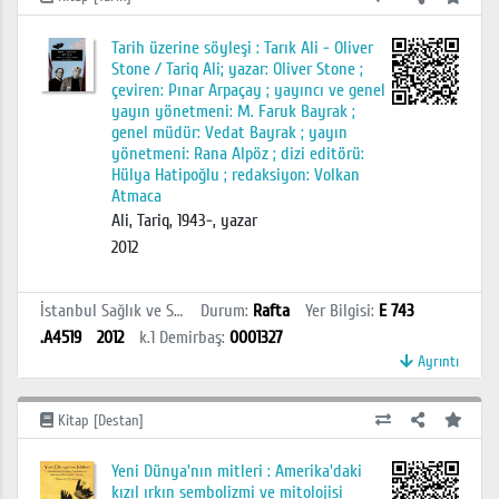
Tarih üzerine söyleşi : Tarık Ali - Oliver
Stone / Tariq Ali; yazar: Oliver Stone ;
çeviren: Pınar Arpaçay ; yayıncı ve genel
yayın yönetmeni: M. Faruk Bayrak ;
genel müdür: Vedat Bayrak ; yayın
yönetmeni: Rana Alpöz ; dizi editörü:
Hülya Hatipoğlu ; redaksiyon: Volkan
Atmaca
Ali, Tariq, 1943-, yazar
2012
İstanbul Sağlık ve Sosyal Bilimler MYO Kütüphanesi
Durum
:
Rafta
Yer Bilgisi
:
E 743
.A4519
2012
k.1
Demirbaş
:
0001327
Ayrıntı
Kitap [Destan]
Yeni Dünya'nın mitleri : Amerika'daki
kızıl ırkın sembolizmi ve mitolojisi