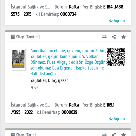
İstanbul Sağlık ve Sosyal Bilimler MYO Kütüphanesi
Durum
:
Rafta
Yer Bilgisi
:
E 184 .M88
S575
2015
k.1
Demirbaş
:
0000734
Ayrıntı
Kitap [Tanıtım]
Amerika : inceleme, gözlem, yorum / Dinç
Yaylalıer, yayın komisyonu: S. Volkan
Dönmez, Fuat Akçay ; editör: Özge Özgür ;
son okuma: Eda Ergene ; kapka tasarımı:
Halil Ustaoğlu
Yaylalıer, Dinç, yazar
2022
İstanbul Sağlık ve Sosyal Bilimler MYO Kütüphanesi
Durum
:
Rafta
Yer Bilgisi
:
E 169.1
.Y395
2022
k.1
Demirbaş
:
0000629
Ayrıntı
Kitap [Tarih]