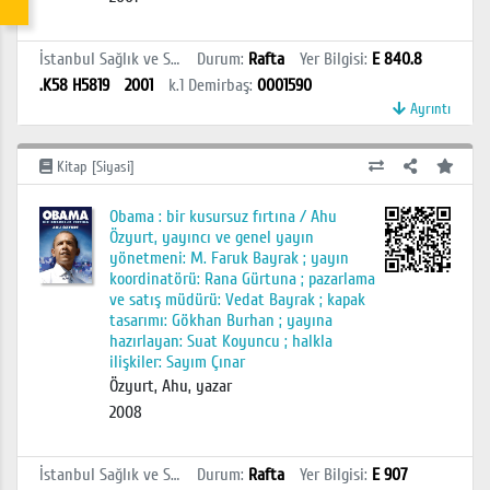
İstanbul Sağlık ve Sosyal Bilimler MYO Kütüphanesi
Durum
:
Rafta
Yer Bilgisi
:
E 840.8
.K58 H5819
2001
k.1
Demirbaş
:
0001590
Ayrıntı
Kitap [Siyasi]
Obama : bir kusursuz fırtına / Ahu
Özyurt, yayıncı ve genel yayın
yönetmeni: M. Faruk Bayrak ; yayın
koordinatörü: Rana Gürtuna ; pazarlama
ve satış müdürü: Vedat Bayrak ; kapak
tasarımı: Gökhan Burhan ; yayına
hazırlayan: Suat Koyuncu ; halkla
ilişkiler: Sayım Çınar
Özyurt, Ahu, yazar
2008
İstanbul Sağlık ve Sosyal Bilimler MYO Kütüphanesi
Durum
:
Rafta
Yer Bilgisi
:
E 907