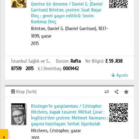
üzerine bir deneme / Daniel G. (Daniel
Garrison) Brinton; çeviren: Suat Başar
Dinç ; genel yayın editörü: Sevim
Korkmaz Dinç
Brinton, Daniel G. (Daniel Garrison), 1837-
1899, yazar
2015
İstanbul Sağlık ve Sosyal Bilimler MYO Kütüphanesi
Durum
:
Rafta
Yer Bilgisi
:
E 59 .R38
B7519
2015
k.1
Demirbaş
:
0001442
Ayrıntı
Kitap [Tarih]
Kissinger'in yargılanması / Cristopher
Hitchens, kapak tasarım: Mithat Çınar ;
İngilizce'den çeviren: Mehmet Harmancı ;
yayına hazırlayan: Serhat Uyurkulak
Hitchens, Cristopher, yazar
2001