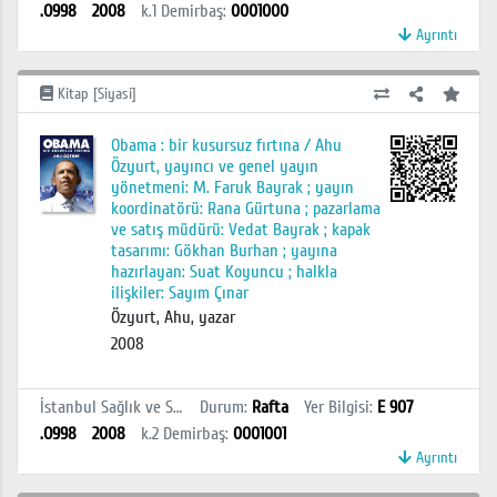
.O998
2008
k.1
Demirbaş
:
0001000
Ayrıntı
Kitap [Siyasi]
Obama : bir kusursuz fırtına / Ahu
Özyurt, yayıncı ve genel yayın
yönetmeni: M. Faruk Bayrak ; yayın
koordinatörü: Rana Gürtuna ; pazarlama
ve satış müdürü: Vedat Bayrak ; kapak
tasarımı: Gökhan Burhan ; yayına
hazırlayan: Suat Koyuncu ; halkla
ilişkiler: Sayım Çınar
Özyurt, Ahu, yazar
2008
İstanbul Sağlık ve Sosyal Bilimler MYO Kütüphanesi
Durum
:
Rafta
Yer Bilgisi
:
E 907
.O998
2008
k.2
Demirbaş
:
0001001
Ayrıntı