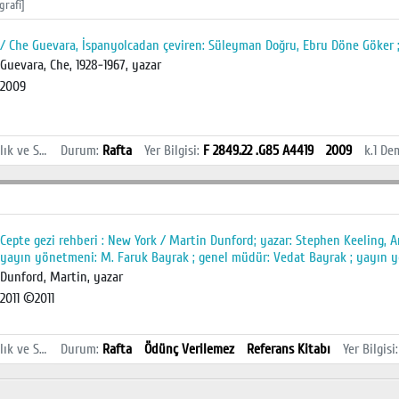
grafi]
/ Che Guevara, İspanyolcadan çeviren: Süleyman Doğru, Ebru Döne Göker ;
Guevara, Che, 1928-1967, yazar
2009
İstanbul Sağlık ve Sosyal Bilimler MYO Kütüphanesi
Durum
:
Rafta
Yer Bilgisi
:
F 2849.22 .G85 A4419
2009
k.1
Dem
]
Cepte gezi rehberi : New York / Martin Dunford; yazar: Stephen Keeling, A
yayın yönetmeni: M. Faruk Bayrak ; genel müdür: Vedat Bayrak ; yayın 
Dunford, Martin, yazar
2011 ©2011
İstanbul Sağlık ve Sosyal Bilimler MYO Kütüphanesi
Durum
:
Rafta
Ödünç Verilemez
Referans Kitabı
Yer Bilgisi