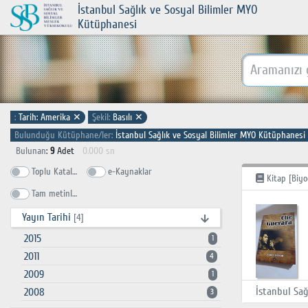
İstanbul Sağlık ve Sosyal Bilimler MYO
Kütüphanesi
:
Tarih: Amerika
✕
Şekil:
Basılı
✕
Bulunduğu Kütüphane/ler:
İstanbul Sağlık ve Sosyal Bilimler MYO Kütüphanesi
Bulunan
:
9
Adet
0.000 sn
Toplu Katalog
e-Kaynaklar
Kitap [Biyo
Tam metinlerde ara
Yayın Tarihi
[4]
2015
1
2011
4
2009
1
2008
3