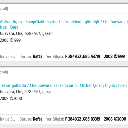
grafi]
Afrika rüyası : Kongo’daki devrimci mücadelenin günlüğü / Che Guevara, 
Nazlı Kaya
Guevara, Che, 1928-1967, yazar
2008 ©1999
İstanbul Sağlık ve Sosyal Bilimler MYO Kütüphanesi
Durum
:
Rafta
Yer Bilgisi
:
F 2849.22 .G85 A3719
2008 ©1999
grafi]
Tekrar yollarda / Che Guevara, kapak tasarım: Mithat Çınar ; İngilizce'den
Guevara, Che, 1928-1967, yazar
2008 ©2000
İstanbul Sağlık ve Sosyal Bilimler MYO Kütüphanesi
Durum
:
Rafta
Yer Bilgisi
:
F 2849.22 .G85 B3319
2008 ©2000