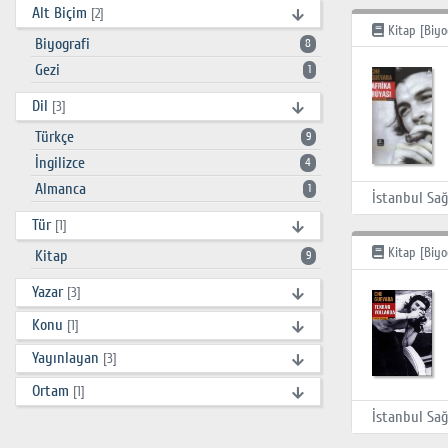
Alt Biçim
[2]
Kitap [Biyo
Biyografi
8
Gezi
1
Dil
[3]
Türkçe
9
İngilizce
4
Almanca
1
Tür
[1]
Kitap [Biyo
Kitap
9
Yazar
[3]
Konu
[1]
Yayınlayan
[3]
Ortam
[1]