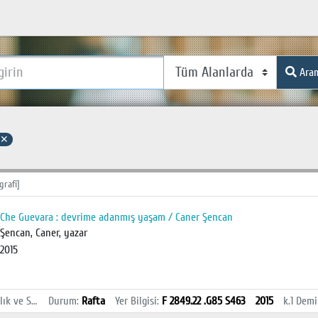
Ara
✕
grafi]
Che Guevara : devrime adanmış yaşam / Caner Şencan
Şencan, Caner, yazar
2015
İstanbul Sağlık ve Sosyal Bilimler MYO Kütüphanesi
Durum
:
Rafta
Yer Bilgisi
:
F 2849.22 .G85 S463
2015
k.1
Demi