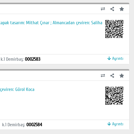
kapak tasarım: Mithat Çınar ; Almancadan çeviren: Saliha
Ayrıntı
k.1
Demirbaş
:
0002583
 çeviren: Gürol Koca
Ayrıntı
k.1
Demirbaş
:
0002584