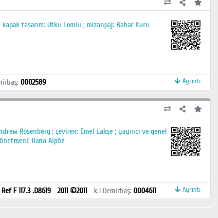
 kapak tasarım: Utku Lomlu ; mizanpaj: Bahar Kuru
Ayrıntı
irbaş
:
0002589
ndrew Rosenberg ; çeviren: Emel Lakşe ; yayıncı ve genel
yönetmeni: Rana Alpöz
Ayrıntı
:
Ref F 117.3 .D8619
2011 ©2011
k.1
Demirbaş
:
0004611