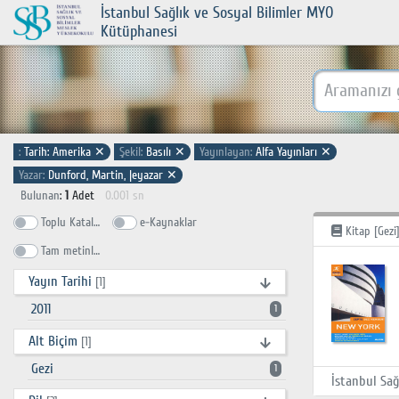
İstanbul Sağlık ve Sosyal Bilimler MYO
Kütüphanesi
:
Tarih: Amerika
✕
Şekil:
Basılı
✕
Yayınlayan:
Alfa Yayınları
✕
Yazar:
Dunford, Martin, |eyazar
✕
Bulunan
:
1
Adet
0.001 sn
Toplu Katalog
e-Kaynaklar
Kitap [Gezi
Tam metinlerde ara
Yayın Tarihi
[1]
2011
1
Alt Biçim
[1]
Gezi
1