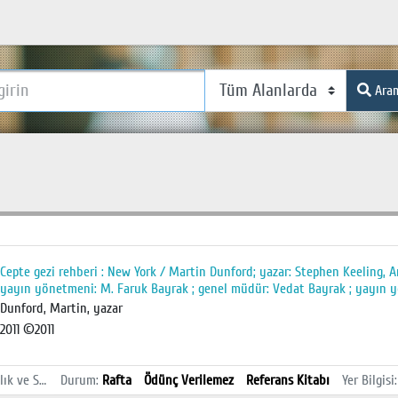
Ara
]
Cepte gezi rehberi : New York / Martin Dunford; yazar: Stephen Keeling, A
yayın yönetmeni: M. Faruk Bayrak ; genel müdür: Vedat Bayrak ; yayın 
Dunford, Martin, yazar
2011 ©2011
İstanbul Sağlık ve Sosyal Bilimler MYO Kütüphanesi
Durum
:
Rafta
Ödünç Verilemez
Referans Kitabı
Yer Bilgisi