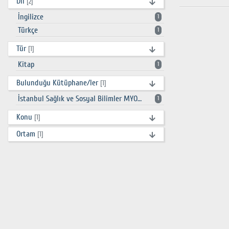
Dil
[2]
İngilizce
1
Türkçe
1
Tür
[1]
Kitap
1
Bulunduğu Kütüphane/ler
[1]
İstanbul Sağlık ve Sosyal Bilimler MYO Kütüphanesi
1
Konu
[1]
Ortam
[1]