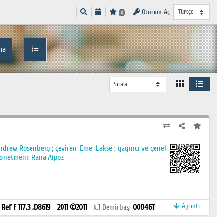
Oturum Aç
0
ma
ndrew Rosenberg ; çeviren: Emel Lakşe ; yayıncı ve genel
yönetmeni: Rana Alpöz
Ayrıntı
:
Ref F 117.3 .D8619
2011 ©2011
k.1
Demirbaş
:
0004611