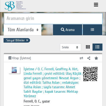
Arama
:
Sosyal Bilimler
✕
Kitap [İşletme]
İşletme / O. C. Ferrell, Geoffrey A. Hirt,
Linda Ferrell ; çeviri editörü: Ulaş Küçük ;
genel yayın yönetmeni: Nevzat Argun ;
dizi editörü: Taliha Aslan ; redaksiyon:
Taliha Aslan ; sayfa tasarımı: Ahmet
Sabit Baydar ; kapak tasarım: Mehtap
Yürümez
Ferrell, O. C., yazar