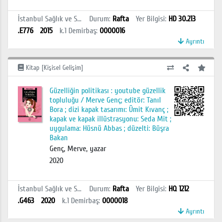
İstanbul Sağlık ve Sosyal Bilimler MYO Kütüphanesi
Durum
:
Rafta
Yer Bilgisi
:
HD 30.213
.E776
2015
k.1
Demirbaş
:
0000016
Ayrıntı
Kitap [Kişisel Gelişim]
Güzelliğin politikası : youtube güzellik
topluluğu / Merve Genç; editör: Tanıl
Bora ; dizi kapak tasarımı: Ümit Kıvanç ;
kapak ve kapak illüstrasyonu: Seda Mit ;
uygulama: Hüsnü Abbas ; düzelti: Büşra
Bakan
Genç, Merve, yazar
2020
İstanbul Sağlık ve Sosyal Bilimler MYO Kütüphanesi
Durum
:
Rafta
Yer Bilgisi
:
HQ 1212
.G463
2020
k.1
Demirbaş
:
0000018
Ayrıntı