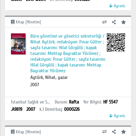
Ayrıntı
Kitap [Yönetim]
Büro yönetimi ve yönetici sekreterliği /
Nihat Aytürk; redaksiyon: Pınar Gülter ;
sayfa tasarımı: Hilal Görgülü ; kapak
tasarımı: Mehtap Bayraktar Yürümez ;
redaksiyon: Pınar Gülter ; sayfa tasarımı:
Hilal Görgülü ; kapak tasarımı: Mehtap
Bayraktar Yürümez
Aytürk, Nihat, yazar
2007
İstanbul Sağlık ve Sosyal Bilimler MYO Kütüphanesi
Durum
:
Rafta
Yer Bilgisi
:
HF 5547
.A9819
2007
k.1
Demirbaş
:
0000226
Ayrıntı
Kitap [Yönetim]