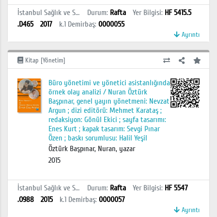
İstanbul Sağlık ve Sosyal Bilimler MYO Kütüphanesi
Durum
:
Rafta
Yer Bilgisi
:
HF 5415.5
.D465
2017
k.1
Demirbaş
:
0000055
Ayrıntı
Kitap [Yönetim]
Büro yönetimi ve yönetici asistanlığında
örnek olay analizi / Nuran Öztürk
Başpınar, genel yayın yönetmeni: Nevzat
Argun ; dizi editörü: Mehmet Karataş ;
redaksiyon: Gönül Ekici ; sayfa tasarımı:
Enes Kurt ; kapak tasarım: Sevgi Pınar
Özen ; baskı sorumlusu: Halil Yeşil
Öztürk Başpınar, Nuran, yazar
2015
İstanbul Sağlık ve Sosyal Bilimler MYO Kütüphanesi
Durum
:
Rafta
Yer Bilgisi
:
HF 5547
.O988
2015
k.1
Demirbaş
:
0000057
Ayrıntı