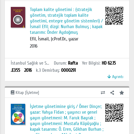
Toplam kalite yönetimi : (stratejik
yönetim, stratejik toplam kalite
yönetimi, entegre yönetim sistemleri) /
İsmail Efil; dizgi: Nurhan Bulmuş ; kapak
tasarımı: Önder Aydoğmuş
Efil, İsmail, |cProf.Dr., yazar
2016
İstanbul Sağlık ve Sosyal Bilimler MYO Kütüphanesi
Durum
:
Rafta
Yer Bilgisi
:
HD 62.15
.E355
2016
k.3
Demirbaş
:
0000291
Ayrıntı
Kitap [İşletme]
İşletme yönetimine giriş / Ömer Dinçer;
yazar: Yahya Fidan ; yayıncı ve genel
yayın yönetmeni: M. Faruk Bayrak ;
yayın yönetmeni: Mustafa Küpüşoğlu ;
kapak tasarımı: Ö. Eren, Gökhan Burhan ;