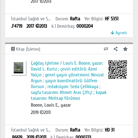
2017 ©2013
İstanbul Sağlık ve Sosyal Bilimler MYO Kütüphanesi
Durum
:
Rafta
Yer Bilgisi
:
HF 5351
.F4719
2017 ©2013
k.1
Demirbaş
:
0000204
Ayrıntı
Kitap [İşletme]
Çağdaş işletme / Louis E. Boone; yazar:
David L. Kurtz ; çeviri editörü: Azmi
Yalçın ; genel yayın yönetmeni: Nevzat
Argun ; yayın koordinatörü: Gülfem
Dursun ; redaksiyon: Seda Çelikkaya ;
sayfa tasarımı: Ahmet Aras Çiftçi ; kapak
tasarımı: Mehtap Yürümez
Boone, Louis E., yazar
2019 ©2011
İstanbul Sağlık ve Sosyal Bilimler MYO Kütüphanesi
Durum
:
Rafta
Yer Bilgisi
:
HD 31
.B6619
2019 ©2011
k.1
Demirbaş
:
0000223