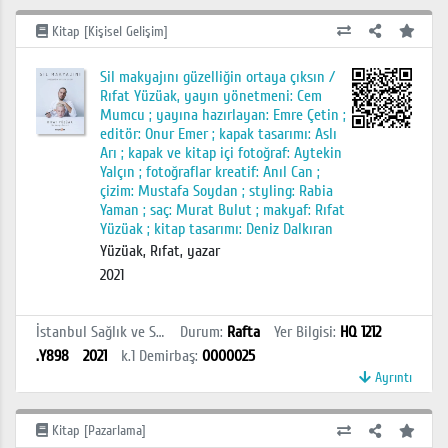
Kitap [Kişisel Gelişim]
Sil makyajını güzelliğin ortaya çıksın /
Rıfat Yüzüak, yayın yönetmeni: Cem
Mumcu ; yayına hazırlayan: Emre Çetin ;
editör: Onur Emer ; kapak tasarımı: Aslı
Arı ; kapak ve kitap içi fotoğraf: Aytekin
Yalçın ; fotoğraflar kreatif: Anıl Can ;
çizim: Mustafa Soydan ; styling: Rabia
Yaman ; saç: Murat Bulut ; makyaf: Rıfat
Yüzüak ; kitap tasarımı: Deniz Dalkıran
Yüzüak, Rıfat, yazar
2021
İstanbul Sağlık ve Sosyal Bilimler MYO Kütüphanesi
Durum
:
Rafta
Yer Bilgisi
:
HQ 1212
.Y898
2021
k.1
Demirbaş
:
0000025
Ayrıntı
Kitap [Pazarlama]