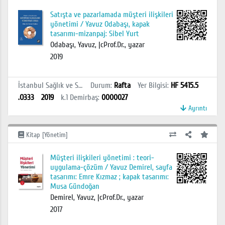
Satışta ve pazarlamada müşteri ilişkileri
yönetimi / Yavuz Odabaşı, kapak
tasarımı-mizanpaj: Sibel Yurt
Odabaşı, Yavuz, |cProf.Dr., yazar
2019
İstanbul Sağlık ve Sosyal Bilimler MYO Kütüphanesi
Durum
:
Rafta
Yer Bilgisi
:
HF 5415.5
.O333
2019
k.1
Demirbaş
:
0000027
Ayrıntı
Kitap [Yönetim]
Müşteri ilişkileri yönetimi : teori-
uygulama-çözüm / Yavuz Demirel, sayfa
tasarımı: Emre Kızmaz ; kapak tasarımı:
Musa Gündoğan
Demirel, Yavuz, |cProf.Dr., yazar
2017