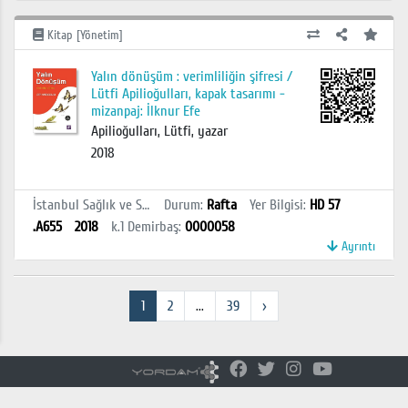
Kitap [Yönetim]
Yalın dönüşüm : verimliliğin şifresi /
Lütfi Apilioğulları, kapak tasarımı -
mizanpaj: İlknur Efe
Apilioğulları, Lütfi, yazar
2018
İstanbul Sağlık ve Sosyal Bilimler MYO Kütüphanesi
Durum
:
Rafta
Yer Bilgisi
:
HD 57
.A655
2018
k.1
Demirbaş
:
0000058
Ayrıntı
1
2
...
39
›