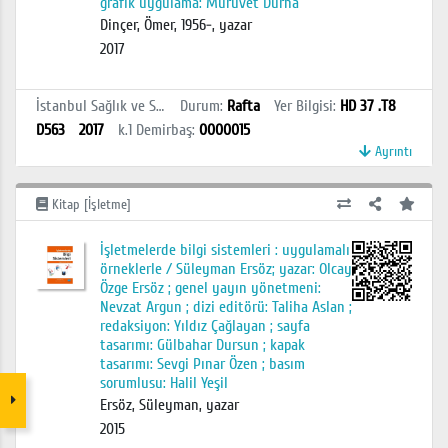
grafik uygulama: Mürüvet Durna
Dinçer, Ömer, 1956-, yazar
2017
İstanbul Sağlık ve Sosyal Bilimler MYO Kütüphanesi
Durum
:
Rafta
Yer Bilgisi
:
HD 37 .T8
D563
2017
k.1
Demirbaş
:
0000015
Ayrıntı
Kitap [İşletme]
İşletmelerde bilgi sistemleri : uygulamalı
örneklerle / Süleyman Ersöz; yazar: Olcay
Özge Ersöz ; genel yayın yönetmeni:
Nevzat Argun ; dizi editörü: Taliha Aslan ;
redaksiyon: Yıldız Çağlayan ; sayfa
tasarımı: Gülbahar Dursun ; kapak
tasarımı: Sevgi Pınar Özen ; basım
sorumlusu: Halil Yeşil
Ersöz, Süleyman, yazar
2015