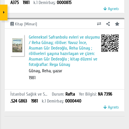
A375
1981
k.1
Demirbaş
:
0000815
Ayrıntı
Kitap [Mimari]
Geleneksel Safranbolu evleri ve oluşumu
/ Reha Günay; rölöve: Yavuz İnce,
Asuman Gür Dedeoğlu, Reha Günay ;
rölöveleri yayına hazırlayan ve çizen:
Asuman Gür Dedeoğlu ; kitap düzeni ve
fotoğraflar: Rega Günay
Günay, Reha, yazar
1981
İstanbul Sağlık ve Sosyal Bilimler MYO Kütüphanesi
Durum
:
Rafta
Yer Bilgisi
:
NA 7396
.S24 G863
1981
k.1
Demirbaş
:
0000440
Ayrıntı