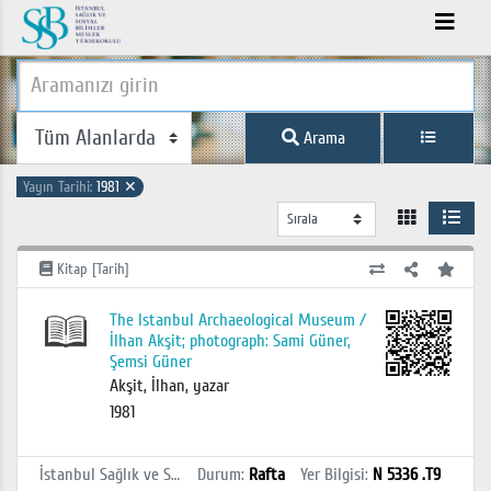
Arama
Yayın Tarihi:
1981
✕
Kitap [Tarih]
The Istanbul Archaeological Museum /
İlhan Akşit; photograph: Sami Güner,
Şemsi Güner
Akşit, İlhan, yazar
1981
İstanbul Sağlık ve Sosyal Bilimler MYO Kütüphanesi
Durum
:
Rafta
Yer Bilgisi
:
N 5336 .T9