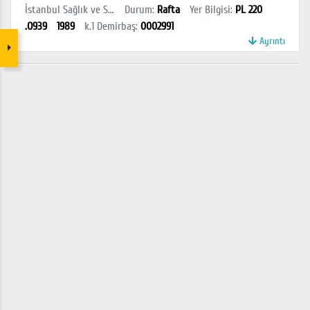
İstanbul Sağlık ve Sosyal Bilimler MYO Kütüphanesi
Durum
:
Rafta
Yer Bilgisi
:
PL 220
.O939
1989
k.1
Demirbaş
:
0002991
Ayrıntı