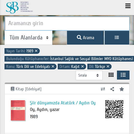
Arama
Yayın Tarihi:
1989
✕
Bulunduğu Kütüphane/ler:
İstanbul Sağlık ve Sosyal Bilimler MYO Kütüphanesi
Konu:
Türk Dili ve Edebiyatı
✕
Ortam:
Kağıt
✕
Dil:
Türkçe
✕
Kitap [Edebiyat]
Şiir dünyamızda Atatürk / Aydın Oy
Oy, Aydın, yazar
1989