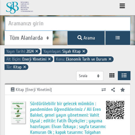
Arama
Yayın Tarihi:
2024
✕
Yayınlayan:
Siyah Kitap
✕
Alt Biçim:
Enerji Yönetimi
✕
Konu:
Ekonomik Tarih ve Durum
✕
Tür:
Kitap
✕
Kitap [Enerji Yönetimi]
Sürdürülebilir bir gelecek mümkün :
pandemiden öğrendiklerimiz / Ali Eren
Balıkel, genel yayın yönetmeni: Vahit
Uysal ; editör: Fatih Ölçekçiler ; yayıma
hazırlayan: Elvan Özkaya ; sayfa tasarımı:
Kamuran Ok ; kapak tasarımı: Tolgahan