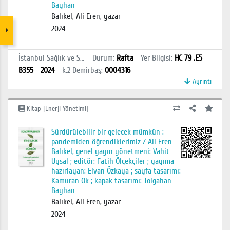
Bayhan
Balıkel, Ali Eren, yazar
2024
İstanbul Sağlık ve Sosyal Bilimler MYO Kütüphanesi
Durum
:
Rafta
Yer Bilgisi
:
HC 79 .E5
B355
2024
k.2
Demirbaş
:
0004316
Ayrıntı
Kitap [Enerji Yönetimi]
Sürdürülebilir bir gelecek mümkün :
pandemiden öğrendiklerimiz / Ali Eren
Balıkel, genel yayın yönetmeni: Vahit
Uysal ; editör: Fatih Ölçekçiler ; yayıma
hazırlayan: Elvan Özkaya ; sayfa tasarımı:
Kamuran Ok ; kapak tasarımı: Tolgahan
Bayhan
Balıkel, Ali Eren, yazar
2024