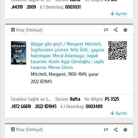
.A4319
2009
k.1
Demirbaş
:
0003031
Ayrıntı
Kitap [Edebiyat]
Rüzgar gibi geçti / Margaret Mitchell,
İngilizceden çeviren: Yeliz Üslü ; yayına
hazırlayan: Meral Aslankaya ; kapak
tasarımı: Asmin Ayşe Gündoğdu ; sayfa
tasarımı: Merve Güven
Mitchell, Margaret, 1900-1949, yazar
2022 ©1945
İstanbul Sağlık ve Sosyal Bilimler MYO Kütüphanesi
Durum
:
Rafta
Yer Bilgisi
:
PS 3525
.I972 G6619
2022 ©1945
k.1
Demirbaş
:
0003489
Ayrıntı
Kitap [Edebiyat]