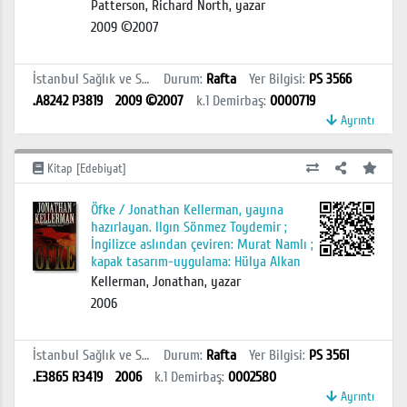
Patterson, Richard North, yazar
2009 ©2007
İstanbul Sağlık ve Sosyal Bilimler MYO Kütüphanesi
Durum
:
Rafta
Yer Bilgisi
:
PS 3566
.A8242 P3819
2009 ©2007
k.1
Demirbaş
:
0000719
Ayrıntı
Kitap [Edebiyat]
Öfke / Jonathan Kellerman, yayına
hazırlayan. Ilgın Sönmez Toydemir ;
İngilizce aslından çeviren: Murat Namlı ;
kapak tasarım-uygulama: Hülya Alkan
Kellerman, Jonathan, yazar
2006
İstanbul Sağlık ve Sosyal Bilimler MYO Kütüphanesi
Durum
:
Rafta
Yer Bilgisi
:
PS 3561
.E3865 R3419
2006
k.1
Demirbaş
:
0002580
Ayrıntı