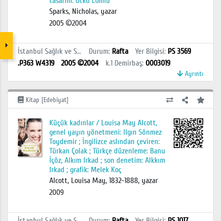
tasarım: Utku Lomlu
Sparks, Nicholas, yazar
2005 ©2004
İstanbul Sağlık ve Sosyal Bilimler MYO Kütüphanesi
Durum
:
Rafta
Yer Bilgisi
:
PS 3569
.P363 W4319
2005 ©2004
k.1
Demirbaş
:
0003019
Ayrıntı
Kitap [Edebiyat]
Küçük kadınlar / Louisa May Alcott,
genel yayın yönetmeni: Ilgın Sönmez
Toydemir ; İngilizce aslından çeviren:
Türkan Çolak ; Türkçe düzenleme: Banu
İçöz, Alkım Irkad ; son denetim: Alkkım
Irkad ; grafik: Melek Koç
Alcott, Louisa May, 1832-1888, yazar
2009
İstanbul Sağlık ve Sosyal Bilimler MYO Kütüphanesi
Durum
:
Rafta
Yer Bilgisi
:
PS 1017