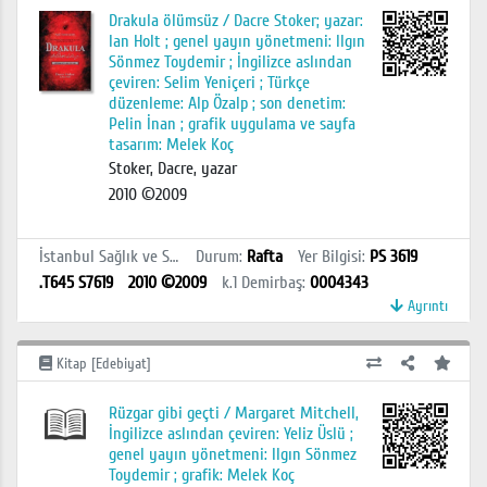
Drakula ölümsüz / Dacre Stoker; yazar:
Ian Holt ; genel yayın yönetmeni: Ilgın
Sönmez Toydemir ; İngilizce aslından
çeviren: Selim Yeniçeri ; Türkçe
düzenleme: Alp Özalp ; son denetim:
Pelin İnan ; grafik uygulama ve sayfa
tasarım: Melek Koç
Stoker, Dacre, yazar
2010 ©2009
İstanbul Sağlık ve Sosyal Bilimler MYO Kütüphanesi
Durum
:
Rafta
Yer Bilgisi
:
PS 3619
.T645 S7619
2010 ©2009
k.1
Demirbaş
:
0004343
Ayrıntı
Kitap [Edebiyat]
Rüzgar gibi geçti / Margaret Mitchell,
İngilizce aslından çeviren: Yeliz Üslü ;
genel yayın yönetmeni: Ilgın Sönmez
Toydemir ; grafik: Melek Koç