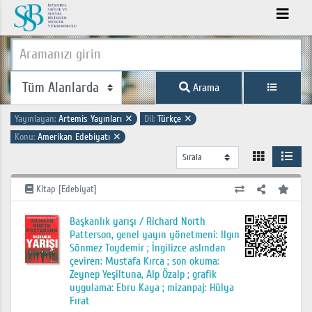
Arama
Yayınlayan:
Artemis Yayınları
✕
Dil:
Türkçe
✕
Konu:
Amerikan Edebiyatı
✕
Kitap [Edebiyat]
Başkanlık yarışı / Richard North
Patterson, genel yayın yönetmeni: Ilgın
Sönmez Toydemir ; İngilizce aslından
çeviren: Mustafa Kırca ; son okuma:
Zeynep Yeşiltuna, Alp Özalp ; grafik
uygulama: Ebru Kaya ; mizanpaj: Hülya
Fırat