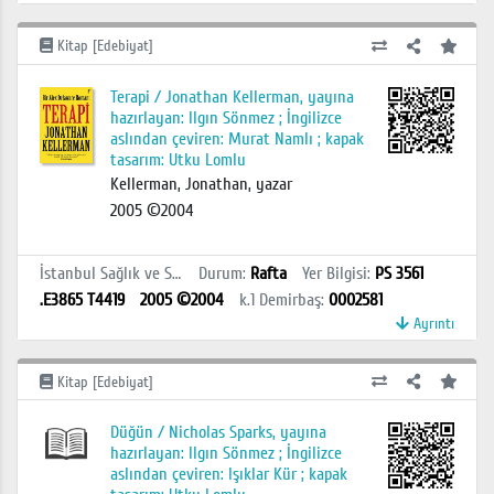
Kitap [Edebiyat]
Terapi / Jonathan Kellerman, yayına
hazırlayan: Ilgın Sönmez ; İngilizce
aslından çeviren: Murat Namlı ; kapak
tasarım: Utku Lomlu
Kellerman, Jonathan, yazar
2005 ©2004
İstanbul Sağlık ve Sosyal Bilimler MYO Kütüphanesi
Durum
:
Rafta
Yer Bilgisi
:
PS 3561
.E3865 T4419
2005 ©2004
k.1
Demirbaş
:
0002581
Ayrıntı
Kitap [Edebiyat]
Düğün / Nicholas Sparks, yayına
hazırlayan: Ilgın Sönmez ; İngilizce
aslından çeviren: Işıklar Kür ; kapak