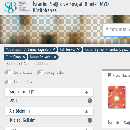
İstanbul Sağlık ve Sosyal Bilimler MYO
Kütüphanesi
Yayınlayan:
Artemis Yayınları
✕
Dil:
Türkçe
✕
Yazar:
Byrne, Rhonda, |eyaza
Tür:
Kitap
✕
Konu:
Psikoloji
✕
Bulunan
:
1
Adet
0.000 sn
Toplu Katalog
e-Kaynaklar
Kitap [Kişis
Tam metinlerde ara
Yayın Tarihi
[1]
2011
1
Alt Biçim
[1]
Kişisel Gelişim
1