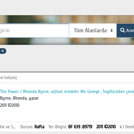
Ara
r
✕
el Gelişim]
The Power / Rhonda Byrne, orjinal resimler: Nic George ; İngilizceden çevi
Byrne, Rhonda, yazar
2011 ©2010
İstanbul Sağlık ve Sosyal Bilimler MYO Kütüphanesi
Durum
:
Rafta
Yer Bilgisi
:
BF 639 .B9719
2011 ©2010
k.1
Demi