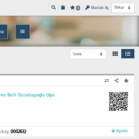
Oturum Aç
0
ma
ren: Beril Tüccarbaşıoğlu Uğur
Ayrıntı
rbaş
:
0002632