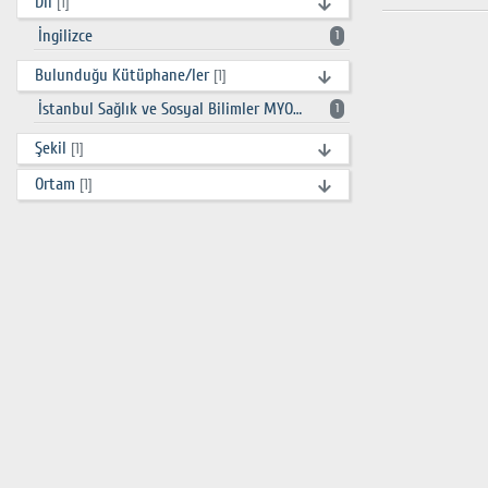
Dil
[1]
İngilizce
1
Bulunduğu Kütüphane/ler
[1]
İstanbul Sağlık ve Sosyal Bilimler MYO Kütüphanesi
1
Şekil
[1]
Ortam
[1]