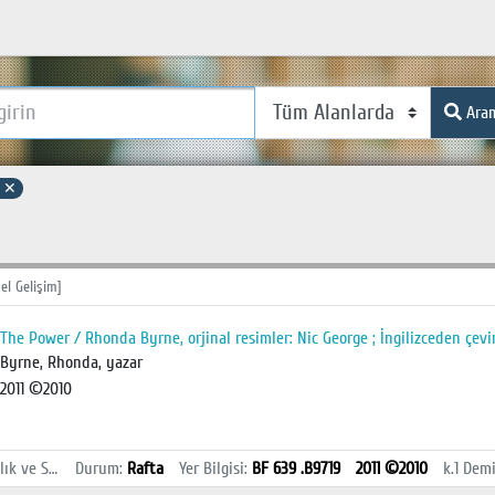
Ara
r
✕
el Gelişim]
The Power / Rhonda Byrne, orjinal resimler: Nic George ; İngilizceden çevi
Byrne, Rhonda, yazar
2011 ©2010
İstanbul Sağlık ve Sosyal Bilimler MYO Kütüphanesi
Durum
:
Rafta
Yer Bilgisi
:
BF 639 .B9719
2011 ©2010
k.1
Demi