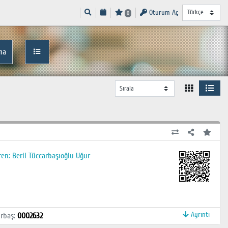
Oturum Aç
0
ma
ren: Beril Tüccarbaşıoğlu Uğur
Ayrıntı
rbaş
:
0002632