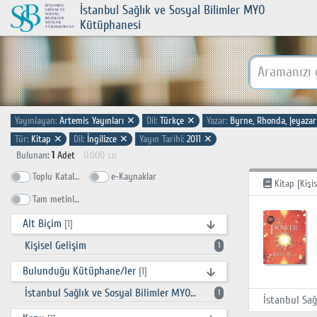
İstanbul Sağlık ve Sosyal Bilimler MYO
Kütüphanesi
Yayınlayan:
Artemis Yayınları
✕
Dil:
Türkçe
✕
Yazar:
Byrne, Rhonda, |eyaza
Tür:
Kitap
✕
Dil:
İngilizce
✕
Yayın Tarihi:
2011
✕
Bulunan
:
1
Adet
0.000 sn
Toplu Katalog
e-Kaynaklar
Kitap [Kişis
Tam metinlerde ara
Alt Biçim
[1]
Kişisel Gelişim
1
Bulunduğu Kütüphane/ler
[1]
İstanbul Sağlık ve Sosyal Bilimler MYO Kütüphanesi
1