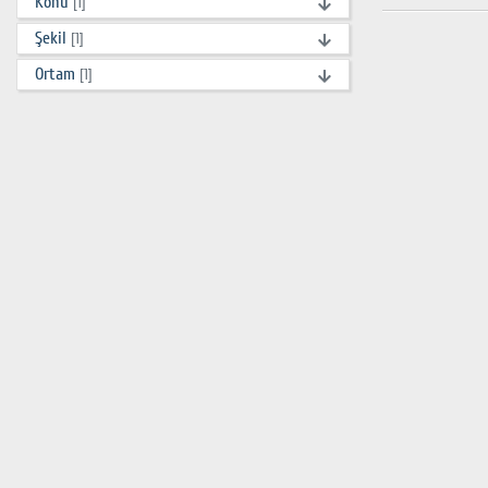
Konu
[1]
Şekil
[1]
Ortam
[1]