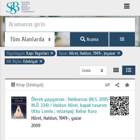
Arama
Yayınlayan:
Kapı Yayınları
✕
Yazar:
Hürel, Haldun, 1949-, |eyazar
✕
Alt Biçim:
Edebiyat
✕
Kitap [Edebiyat]
Ölerek yaşıyorum : Halikarnas (M.S. 2095-
M.Ö. 334) / Haldun Hürel, kapak tasarım:
Utku Lomlu ; mizanpaj: Bahar Kuru
Hürel, Haldun, 1949-, yazar
2009