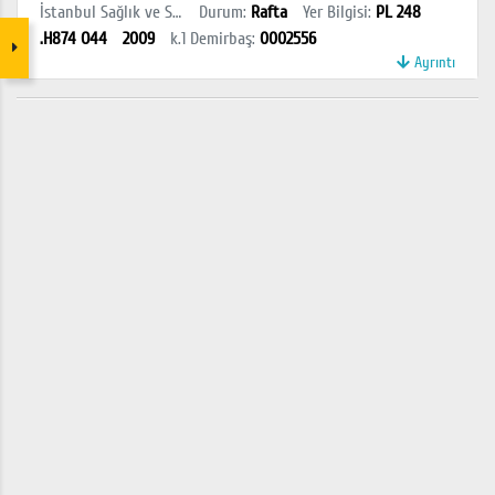
İstanbul Sağlık ve Sosyal Bilimler MYO Kütüphanesi
Durum
:
Rafta
Yer Bilgisi
:
PL 248
.H874 O44
2009
k.1
Demirbaş
:
0002556
Ayrıntı