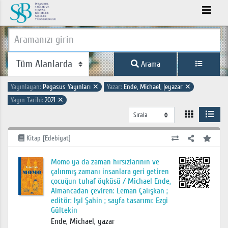
Arama
Yayınlayan:
Pegasus Yayınları
✕
Yazar:
Ende, Michael, |eyazar
✕
Yayın Tarihi:
2021
✕
Kitap [Edebiyat]
Momo ya da zaman hırsızlarının ve
çalınmış zamanı insanlara geri getiren
çocuğun tuhaf öyküsü / Michael Ende,
Almancadan çeviren: Leman Çalışkan ;
editör: Işıl Şahin ; sayfa tasarımı: Ezgi
Gültekin
Ende, Michael, yazar