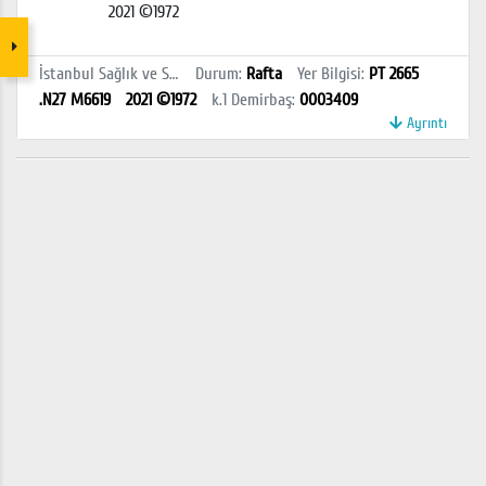
2021 ©1972
İstanbul Sağlık ve Sosyal Bilimler MYO Kütüphanesi
Durum
:
Rafta
Yer Bilgisi
:
PT 2665
.N27 M6619
2021 ©1972
k.1
Demirbaş
:
0003409
Ayrıntı