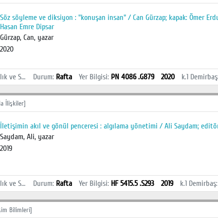
Söz söyleme ve diksiyon : "konuşan insan" / Can Gürzap; kapak: Ömer Erdur
Hasan Emre Dipsar
Gürzap, Can, yazar
2020
İstanbul Sağlık ve Sosyal Bilimler MYO Kütüphanesi
Durum
:
Rafta
Yer Bilgisi
:
PN 4086 .G879
2020
k.1
Demirbaş
 İlişkiler]
İletişimin akıl ve gönül penceresi : algılama yönetimi / Ali Saydam; editö
Saydam, Ali, yazar
2019
İstanbul Sağlık ve Sosyal Bilimler MYO Kütüphanesi
Durum
:
Rafta
Yer Bilgisi
:
HF 5415.5 .S293
2019
k.1
Demirbaş
şim Bilimleri]