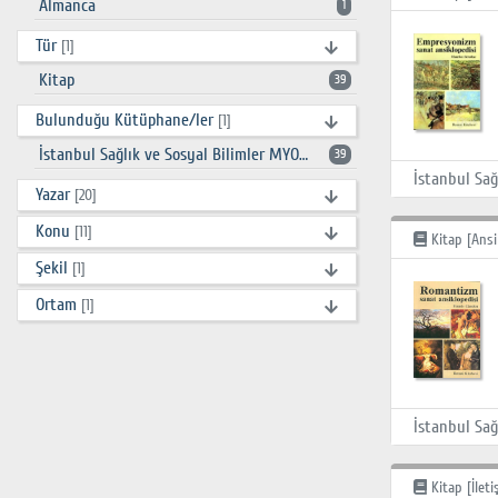
Almanca
1
Tür
[1]
Kitap
39
Bulunduğu Kütüphane/ler
[1]
İstanbul Sağlık ve Sosyal Bilimler MYO Kütüphanesi
39
Yazar
[20]
Konu
[11]
Kitap [Ansi
Şekil
[1]
Ortam
[1]
Kitap [İleti