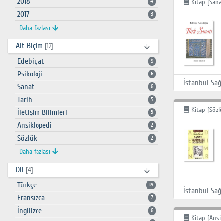
2018
4
Kitap [Sana
2017
3
Daha fazlası
Alt Biçim
[12]
Edebiyat
9
Psikoloji
6
Sanat
6
Tarih
5
Kitap [Sözl
İletişim Bilimleri
3
Ansiklopedi
2
Sözlük
2
Daha fazlası
Dil
[4]
Türkçe
39
Fransızca
7
İngilizce
6
Kitap [Ansi