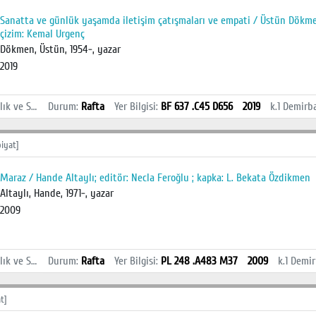
Sanatta ve günlük yaşamda iletişim çatışmaları ve empati / Üstün Dökmen,
çizim: Kemal Urgenç
Dökmen, Üstün, 1954-, yazar
2019
İstanbul Sağlık ve Sosyal Bilimler MYO Kütüphanesi
Durum
:
Rafta
Yer Bilgisi
:
BF 637 .C45 D656
2019
k.1
Demirb
iyat]
Maraz / Hande Altaylı; editör: Necla Feroğlu ; kapka: L. Bekata Özdikmen
Altaylı, Hande, 1971-, yazar
2009
İstanbul Sağlık ve Sosyal Bilimler MYO Kütüphanesi
Durum
:
Rafta
Yer Bilgisi
:
PL 248 .A483 M37
2009
k.1
Demir
t]