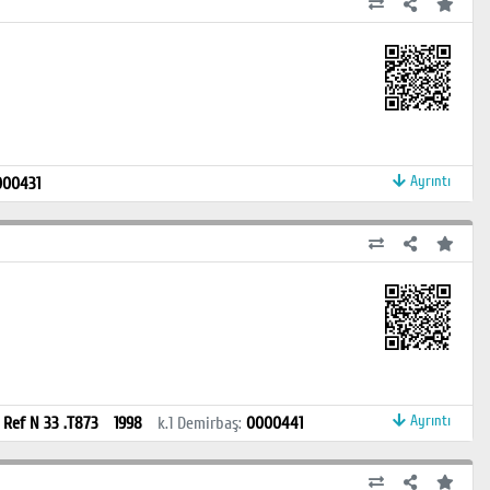
Ayrıntı
000431
Ayrıntı
:
Ref N 33 .T873
1998
k.1
Demirbaş
:
0000441