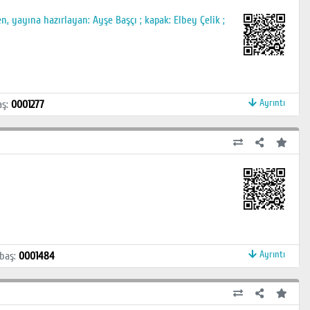
 yayına hazırlayan: Ayşe Başçı ; kapak: Elbey Çelik ;
Ayrıntı
aş
:
0001277
Ayrıntı
baş
:
0001484