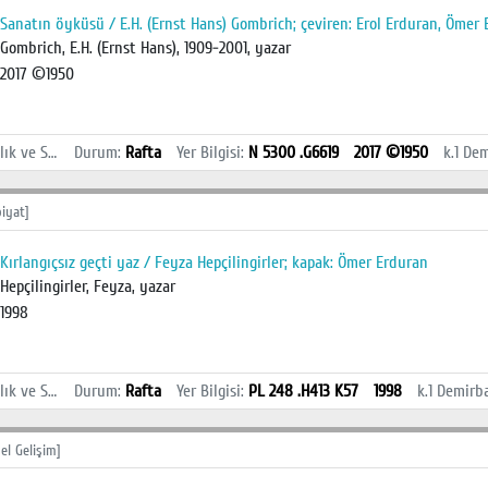
Sanatın öyküsü / E.H. (Ernst Hans) Gombrich; çeviren: Erol Erduran, Ömer
Gombrich, E.H. (Ernst Hans), 1909-2001, yazar
2017 ©1950
İstanbul Sağlık ve Sosyal Bilimler MYO Kütüphanesi
Durum
:
Rafta
Yer Bilgisi
:
N 5300 .G6619
2017 ©1950
k.1
Dem
iyat]
Kırlangıçsız geçti yaz / Feyza Hepçilingirler; kapak: Ömer Erduran
Hepçilingirler, Feyza, yazar
1998
İstanbul Sağlık ve Sosyal Bilimler MYO Kütüphanesi
Durum
:
Rafta
Yer Bilgisi
:
PL 248 .H413 K57
1998
k.1
Demirb
el Gelişim]