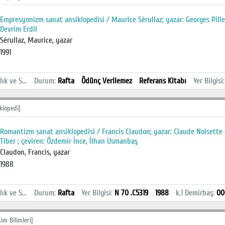
Empresyonizm sanat ansiklopedisi / Maurice Sérullaz; yazar: Georges Pille
Devrim Erdil
Sérullaz, Maurice, yazar
1991
İstanbul Sağlık ve Sosyal Bilimler MYO Kütüphanesi
Durum
:
Rafta
Ödünç Verilemez
Referans Kitabı
Yer Bilgisi
klopedi]
Romantizm sanat ansiklopedisi / Francis Claudon; yazar: Claude Noisette d
Tiber ; çeviren: Özdemir İnce, İlhan Usmanbaş
Claudon, Francis, yazar
1988
İstanbul Sağlık ve Sosyal Bilimler MYO Kütüphanesi
Durum
:
Rafta
Yer Bilgisi
:
N 70 .C5319
1988
k.1
Demirbaş
:
00
şim Bilimleri]