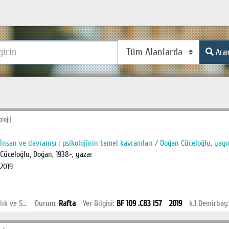
Ara
loji]
İnsan ve davranışı : psikolojinin temel kavramları / Doğan Cüceloğlu, yay
Cüceloğlu, Doğan, 1938-, yazar
2019
İstanbul Sağlık ve Sosyal Bilimler MYO Kütüphanesi
Durum
:
Rafta
Yer Bilgisi
:
BF 109 .C83 I57
2019
k.1
Demirbaş