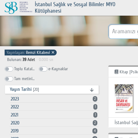
İstanbul Sağlık ve Sosyal Bilimler MYO
Kütüphanesi
Yayınlayan:
Remzi Kitabevi
✕
Bulunan
:
39
Adet
0.000 sn
Toplu Katalog
e-Kaynaklar
Kitap [Psiko
Tam metinlerde ara
Yayın Tarihi
[20]
2023
2
2022
1
2021
1
2020
2
2019
4