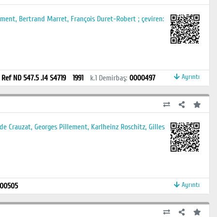
ment, Bertrand Marret, François Duret-Robert ; çeviren:
Ayrıntı
:
Ref ND 547.5 .I4 S4719
1991
k.1
Demirbaş
:
0000497
e Crauzat, Georges Pillement, Karlheinz Roschitz, Gilles
Ayrıntı
00505