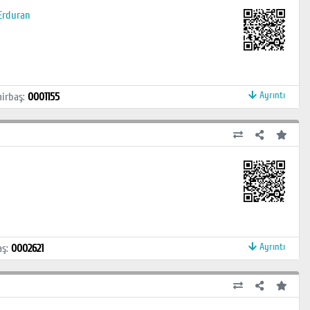
 Erduran
Ayrıntı
irbaş
:
0001155
Ayrıntı
aş
:
0002621