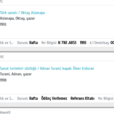
t]
Türk sanatı / Oktay Aslanapa
Aslanapa, Oktay, yazar
1993
İstanbul Sağlık ve Sosyal Bilimler MYO Kütüphanesi
Durum
:
Rafta
Yer Bilgisi
:
N 7161 .A853
1993
k.1
Demirbaş
:
0
ük]
Sanat terimleri sözlüğü / Adnan Turani; kapak: Ömer Erduran
Turani, Adnan, yazar
1998
İstanbul Sağlık ve Sosyal Bilimler MYO Kütüphanesi
Durum
:
Rafta
Ödünç Verilemez
Referans Kitabı
Yer Bilgisi
klopedi]