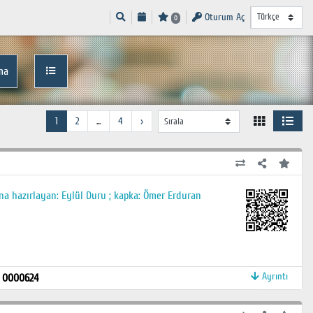
Oturum Aç
0
ma
1
2
...
4
›
ına hazırlayan: Eylül Duru ; kapka: Ömer Erduran
Ayrıntı
:
0000624