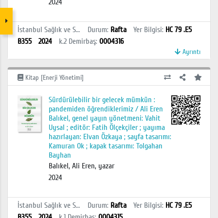
2024
İstanbul Sağlık ve Sosyal Bilimler MYO Kütüphanesi
Durum
:
Rafta
Yer Bilgisi
:
HC 79 .E5
B355
2024
k.2
Demirbaş
:
0004316
Ayrıntı
Kitap [Enerji Yönetimi]
Sürdürülebilir bir gelecek mümkün :
pandemiden öğrendiklerimiz / Ali Eren
Balıkel, genel yayın yönetmeni: Vahit
Uysal ; editör: Fatih Ölçekçiler ; yayıma
hazırlayan: Elvan Özkaya ; sayfa tasarımı:
Kamuran Ok ; kapak tasarımı: Tolgahan
Bayhan
Balıkel, Ali Eren, yazar
2024
İstanbul Sağlık ve Sosyal Bilimler MYO Kütüphanesi
Durum
:
Rafta
Yer Bilgisi
:
HC 79 .E5
B355
2024
k.1
Demirbaş
:
0004315