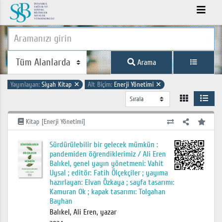
Arama
Yayınlayan:
Siyah Kitap
✕
Alt Biçim:
Enerji Yönetimi
✕
Kitap [Enerji Yönetimi]
Sürdürülebilir bir gelecek mümkün :
pandemiden öğrendiklerimiz / Ali Eren
Balıkel, genel yayın yönetmeni: Vahit
Uysal ; editör: Fatih Ölçekçiler ; yayıma
hazırlayan: Elvan Özkaya ; sayfa tasarımı:
Kamuran Ok ; kapak tasarımı: Tolgahan
Bayhan
Balıkel, Ali Eren, yazar