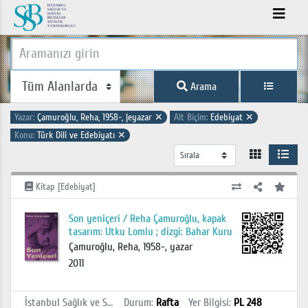
Arama
Yazar:
Çamuroğlu, Reha, 1958-, |eyazar
✕
Alt Biçim:
Edebiyat
✕
Konu:
Türk Dili ve Edebiyatı
✕
Kitap [Edebiyat]
Son yeniçeri / Reha Çamuroğlu, kapak
tasarım: Utku Lomlu ; dizgi: Bahar Kuru
Çamuroğlu, Reha, 1958-, yazar
2011
İstanbul Sağlık ve Sosyal Bilimler MYO Kütüphanesi
Durum
:
Rafta
Yer Bilgisi
:
PL 248