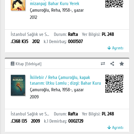
mizanpaj: Bahar Kuru Yerek
Çamuroğlu, Reha, 1958-, yazar
2012
İstanbul Sağlık ve Sosyal Bilimler MYO Kütüphanesi
Durum
:
Rafta
Yer Bilgisi
:
PL 248
.C368 K35
2012
k.1
Demirbaş
:
0001507
Ayrıntı
Kitap [Edebiyat]
İkiilebir / Reha Çamuroğlu, kapak
tasarım: Utku Lomlu ; dizgi: Bahar Kuru
Çamuroğlu, Reha, 1958-, yazar
2009
İstanbul Sağlık ve Sosyal Bilimler MYO Kütüphanesi
Durum
:
Rafta
Yer Bilgisi
:
PL 248
.C368 I35
2009
k.1
Demirbaş
:
0002729
Ayrıntı