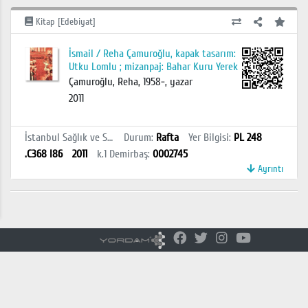
Kitap [Edebiyat]
İsmail / Reha Çamuroğlu, kapak tasarım:
Utku Lomlu ; mizanpaj: Bahar Kuru Yerek
Çamuroğlu, Reha, 1958-, yazar
2011
İstanbul Sağlık ve Sosyal Bilimler MYO Kütüphanesi
Durum
:
Rafta
Yer Bilgisi
:
PL 248
.C368 I86
2011
k.1
Demirbaş
:
0002745
Ayrıntı