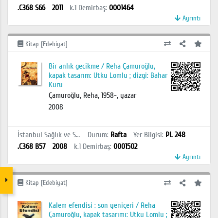
.C368 S66
2011
k.1
Demirbaş
:
0001464
Ayrıntı
Kitap [Edebiyat]
Bir anlık gecikme / Reha Çamuroğlu,
kapak tasarım: Utku Lomlu ; dizgi: Bahar
Kuru
Çamuroğlu, Reha, 1958-, yazar
2008
İstanbul Sağlık ve Sosyal Bilimler MYO Kütüphanesi
Durum
:
Rafta
Yer Bilgisi
:
PL 248
.C368 B57
2008
k.1
Demirbaş
:
0001502
Ayrıntı
Kitap [Edebiyat]
Kalem efendisi : son yeniçeri / Reha
Çamuroğlu, kapak tasarımı: Utku Lomlu ;