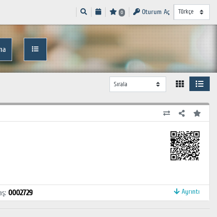
Oturum Aç
0
ma
Ayrıntı
aş
:
0002729