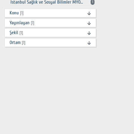
İstanbul Sağlık ve Sosyal Bilimler MYO Kütüphanesi
1
Konu
[1]
Yayınlayan
[1]
Şekil
[1]
Ortam
[1]