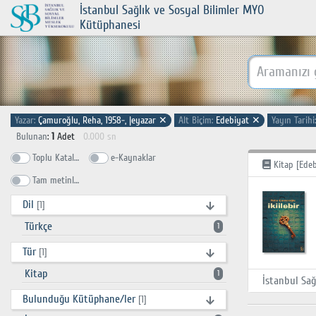
İstanbul Sağlık ve Sosyal Bilimler MYO
Kütüphanesi
Yazar:
Çamuroğlu, Reha, 1958-, |eyazar
✕
Alt Biçim:
Edebiyat
✕
Yayın Tarihi
Bulunan
:
1
Adet
0.000 sn
Toplu Katalog
e-Kaynaklar
Kitap [Edeb
Tam metinlerde ara
Dil
[1]
Türkçe
1
Tür
[1]
Kitap
1
Bulunduğu Kütüphane/ler
[1]