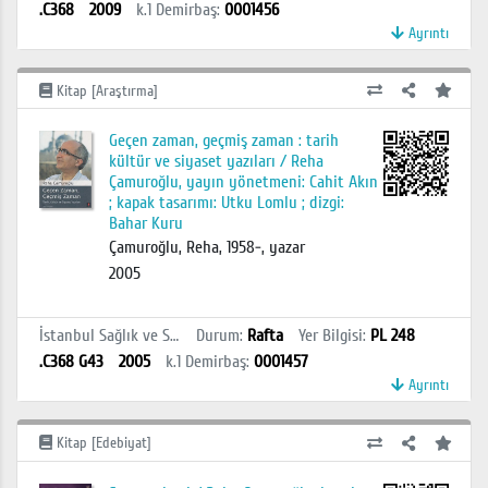
.C368
2009
k.1
Demirbaş
:
0001456
Ayrıntı
Kitap [Araştırma]
Geçen zaman, geçmiş zaman : tarih
kültür ve siyaset yazıları / Reha
Çamuroğlu, yayın yönetmeni: Cahit Akın
; kapak tasarımı: Utku Lomlu ; dizgi:
Bahar Kuru
Çamuroğlu, Reha, 1958-, yazar
2005
İstanbul Sağlık ve Sosyal Bilimler MYO Kütüphanesi
Durum
:
Rafta
Yer Bilgisi
:
PL 248
.C368 G43
2005
k.1
Demirbaş
:
0001457
Ayrıntı
Kitap [Edebiyat]