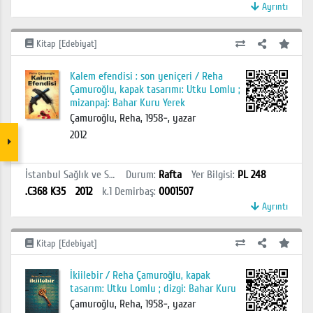
Ayrıntı
Kitap [Edebiyat]
Kalem efendisi : son yeniçeri / Reha
Çamuroğlu, kapak tasarımı: Utku Lomlu ;
mizanpaj: Bahar Kuru Yerek
Çamuroğlu, Reha, 1958-, yazar
2012
İstanbul Sağlık ve Sosyal Bilimler MYO Kütüphanesi
Durum
:
Rafta
Yer Bilgisi
:
PL 248
.C368 K35
2012
k.1
Demirbaş
:
0001507
Ayrıntı
Kitap [Edebiyat]
İkiilebir / Reha Çamuroğlu, kapak
tasarım: Utku Lomlu ; dizgi: Bahar Kuru
Çamuroğlu, Reha, 1958-, yazar