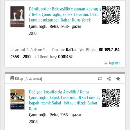
Dönüyordu : Bektaşîlikte zaman kavrayış
/ Reha Çamuroğlu, kapak tasarımı: Utku
Lomlu ; mizanpaj: Bahar Kuru Yerek
Çamuroğlu, Reha, 1958-, yazar
2010
İstanbul Sağlık ve Sosyal Bilimler MYO Kütüphanesi
Durum
:
Rafta
Yer Bilgisi
:
BP 189.7 .B4
C368
2010
k.1
Demirbaş
:
0001452
Ayrıntı
Kitap [Araştırma]
Değişen koşullarda Alevîlik / Reha
Çamuroğlu, kapak tasarımı: Utku Lomlu ;
kapak resmi: Sakai Hoitsu ; dizgi: Bahar
Kuru
Çamuroğlu, Reha, 1958-, yazar
2008