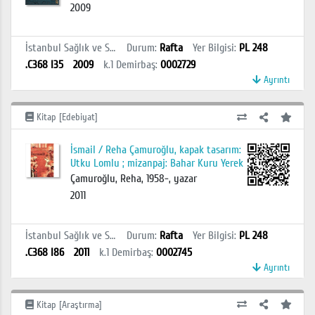
2009
İstanbul Sağlık ve Sosyal Bilimler MYO Kütüphanesi
Durum
:
Rafta
Yer Bilgisi
:
PL 248
.C368 I35
2009
k.1
Demirbaş
:
0002729
Ayrıntı
Kitap [Edebiyat]
İsmail / Reha Çamuroğlu, kapak tasarım:
Utku Lomlu ; mizanpaj: Bahar Kuru Yerek
Çamuroğlu, Reha, 1958-, yazar
2011
İstanbul Sağlık ve Sosyal Bilimler MYO Kütüphanesi
Durum
:
Rafta
Yer Bilgisi
:
PL 248
.C368 I86
2011
k.1
Demirbaş
:
0002745
Ayrıntı
Kitap [Araştırma]