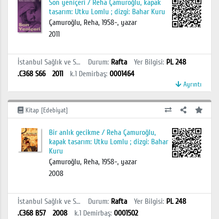
Son yeniçeri / Reha Çamuroğlu, kapak
tasarım: Utku Lomlu ; dizgi: Bahar Kuru
Çamuroğlu, Reha, 1958-, yazar
2011
İstanbul Sağlık ve Sosyal Bilimler MYO Kütüphanesi
Durum
:
Rafta
Yer Bilgisi
:
PL 248
.C368 S66
2011
k.1
Demirbaş
:
0001464
Ayrıntı
Kitap [Edebiyat]
Bir anlık gecikme / Reha Çamuroğlu,
kapak tasarım: Utku Lomlu ; dizgi: Bahar
Kuru
Çamuroğlu, Reha, 1958-, yazar
2008
İstanbul Sağlık ve Sosyal Bilimler MYO Kütüphanesi
Durum
:
Rafta
Yer Bilgisi
:
PL 248
.C368 B57
2008
k.1
Demirbaş
:
0001502