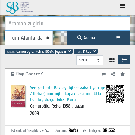
Arama
Yazar:
Çamuroğlu, Reha, 1958-, |eyazar
✕
Tür:
Kitap
✕
Kitap [Araştırma]
Yeniçerilerin Bektaşiliği ve vaka-i şerriye
/ Reha Çamuroğlu, kapak tasarımı: Utku
Lomlu ; dizgi: Bahar Kuru
Çamuroğlu, Reha, 1958-, yazar
2009
İstanbul Sağlık ve Sosyal Bilimler MYO Kütüphanesi
Durum
:
Rafta
Yer Bilgisi
:
DR 562