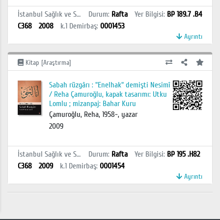
İstanbul Sağlık ve Sosyal Bilimler MYO Kütüphanesi
Durum
:
Rafta
Yer Bilgisi
:
BP 189.7 .B4
C368
2008
k.1
Demirbaş
:
0001453
Ayrıntı
Kitap [Araştırma]
Sabah rüzgârı : "Enelhak" demişti Nesimî
/ Reha Çamuroğlu, kapak tasarımı: Utku
Lomlu ; mizanpaj: Bahar Kuru
Çamuroğlu, Reha, 1958-, yazar
2009
İstanbul Sağlık ve Sosyal Bilimler MYO Kütüphanesi
Durum
:
Rafta
Yer Bilgisi
:
BP 195 .H82
C368
2009
k.1
Demirbaş
:
0001454
Ayrıntı