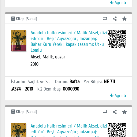
Ayrıntı
Kitap [Sanat]
Anadolu halk resimleri / Malik Aksel, dizi
editörü: Beşir Ayvazoğlu ; mizanpaj:
Bahar Kuru Yerek ; kapak tasarımı: Utku
Lomlu
Aksel, Malik, yazar
2010
İstanbul Sağlık ve Sosyal Bilimler MYO Kütüphanesi
Durum
:
Rafta
Yer Bilgisi
:
NE 711
.A374
2010
k.2
Demirbaş
:
0000990
Ayrıntı
Kitap [Sanat]
Anadolu halk resimleri / Malik Aksel, dizi
editörü: Beşir Ayvazoğlu ; mizanpaj: