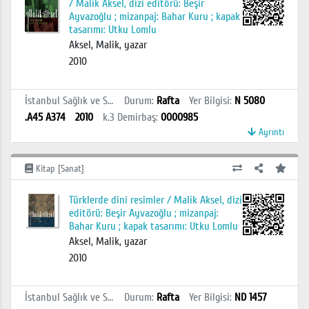
/ Malik Aksel, dizi editörü: Beşir
Ayvazoğlu ; mizanpaj: Bahar Kuru ; kapak
tasarımı: Utku Lomlu
Aksel, Malik, yazar
2010
İstanbul Sağlık ve Sosyal Bilimler MYO Kütüphanesi
Durum
:
Rafta
Yer Bilgisi
:
N 5080
.A45 A374
2010
k.3
Demirbaş
:
0000985
Ayrıntı
Kitap [Sanat]
Türklerde dini resimler / Malik Aksel, dizi
editörü: Beşir Ayvazoğlu ; mizanpaj:
Bahar Kuru ; kapak tasarımı: Utku Lomlu
Aksel, Malik, yazar
2010
İstanbul Sağlık ve Sosyal Bilimler MYO Kütüphanesi
Durum
:
Rafta
Yer Bilgisi
:
ND 1457