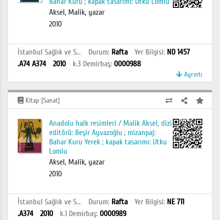
Bahar Kuru ; kapak tasarımı: Utku Lomlu
Aksel, Malik, yazar
2010
İstanbul Sağlık ve Sosyal Bilimler MYO Kütüphanesi
Durum
:
Rafta
Yer Bilgisi
:
ND 1457
.A74 A374
2010
k.3
Demirbaş
:
0000988
Ayrıntı
Kitap [Sanat]
Anadolu halk resimleri / Malik Aksel, dizi
editörü: Beşir Ayvazoğlu ; mizanpaj:
Bahar Kuru Yerek ; kapak tasarımı: Utku
Lomlu
Aksel, Malik, yazar
2010
İstanbul Sağlık ve Sosyal Bilimler MYO Kütüphanesi
Durum
:
Rafta
Yer Bilgisi
:
NE 711
.A374
2010
k.1
Demirbaş
:
0000989