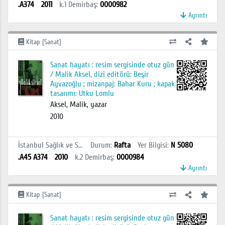
.A374
2011
k.1
Demirbaş
:
0000982
Ayrıntı
Kitap [Sanat]
Sanat hayatı : resim sergisinde otuz gün
/ Malik Aksel, dizi editörü: Beşir
Ayvazoğlu ; mizanpaj: Bahar Kuru ; kapak
tasarımı: Utku Lomlu
Aksel, Malik, yazar
2010
İstanbul Sağlık ve Sosyal Bilimler MYO Kütüphanesi
Durum
:
Rafta
Yer Bilgisi
:
N 5080
.A45 A374
2010
k.2
Demirbaş
:
0000984
Ayrıntı
Kitap [Sanat]
Sanat hayatı : resim sergisinde otuz gün