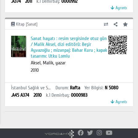
.A374
2011
k.1
Demirbaş
:
0000992
Ayrıntı
Kitap [Sanat]
Sanat hayatı : resim sergisinde otuz gün
/ Malik Aksel, dizi editörü: Beşir
Ayvazoğlu ; mizanpaj: Bahar Kuru ; kapak
tasarımı: Utku Lomlu
Aksel, Malik, yazar
2010
İstanbul Sağlık ve Sosyal Bilimler MYO Kütüphanesi
Durum
:
Rafta
Yer Bilgisi
:
N 5080
.A45 A374
2010
k.1
Demirbaş
:
0000983
Ayrıntı