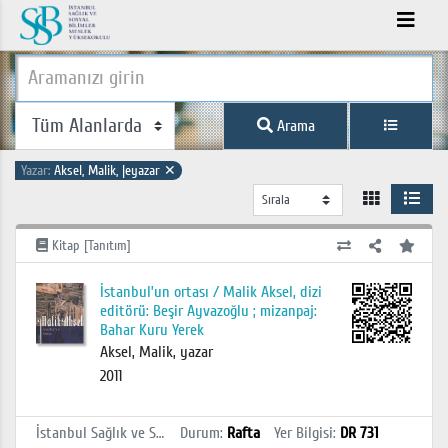
Arama
Yazar:
Aksel, Malik, |eyazar
✕
Kitap [Tanıtım]
İstanbul’un ortası / Malik Aksel, dizi
editörü: Beşir Ayvazoğlu ; mizanpaj:
Bahar Kuru Yerek
Aksel, Malik, yazar
2011
İstanbul Sağlık ve Sosyal Bilimler MYO Kütüphanesi
Durum
:
Rafta
Yer Bilgisi
:
DR 731