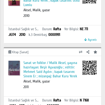
Bahar Kuru Yerek ; kapak tasarımı: Utku
Lomlu
Aksel, Malik, yazar
2010
İstanbul Sağlık ve Sosyal Bilimler MYO Kütüphanesi
Durum
:
Rafta
Yer Bilgisi
:
NE 711
.A374
2010
k.3
Demirbaş
:
0000991
Ayrıntı
Kitap [Sanat]
Sanat ve folklor / Malik Aksel, yayına
hazırlayan: Beşir Ayvazoğlu ; editör:
Mehmet Said Aydın ; kapak tasarım:
Sinem Er ; mizanpaj: Bahar Kuru Yerek
Aksel, Malik, yazar
2011
İstanbul Sağlık ve Sosyal Bilimler MYO Kütüphanesi
Durum
:
Rafta
Yer Bilgisi
:
N 7168