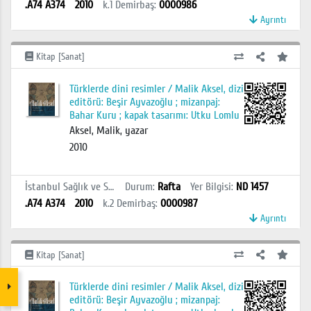
.A74 A374
2010
k.1
Demirbaş
:
0000986
Ayrıntı
Kitap [Sanat]
Türklerde dini resimler / Malik Aksel, dizi
editörü: Beşir Ayvazoğlu ; mizanpaj:
Bahar Kuru ; kapak tasarımı: Utku Lomlu
Aksel, Malik, yazar
2010
İstanbul Sağlık ve Sosyal Bilimler MYO Kütüphanesi
Durum
:
Rafta
Yer Bilgisi
:
ND 1457
.A74 A374
2010
k.2
Demirbaş
:
0000987
Ayrıntı
Kitap [Sanat]
Türklerde dini resimler / Malik Aksel, dizi
editörü: Beşir Ayvazoğlu ; mizanpaj: