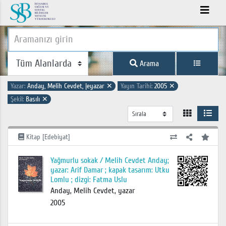
Arama
Yazar:
Anday, Melih Cevdet, |eyazar
✕
Yayın Tarihi:
2005
✕
Şekil:
Basılı
✕
Kitap [Edebiyat]
Yağmurlu sokak / Melih Cevdet Anday;
yazar: Arif Damar ; kapak tasarım: Utku
Lomlu ; dizgi: Fatma Uslu
Anday, Melih Cevdet, yazar
2005