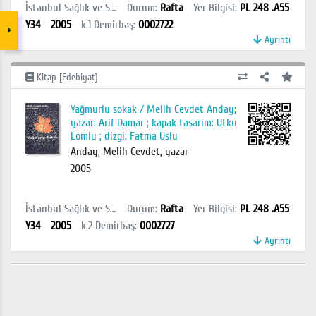
İstanbul Sağlık ve Sosyal Bilimler MYO Kütüphanesi
Durum
:
Rafta
Yer Bilgisi
:
PL 248 .A55
Y34
2005
k.1
Demirbaş
:
0002722
Ayrıntı
Kitap [Edebiyat]
Yağmurlu sokak / Melih Cevdet Anday;
yazar: Arif Damar ; kapak tasarım: Utku
Lomlu ; dizgi: Fatma Uslu
Anday, Melih Cevdet, yazar
2005
İstanbul Sağlık ve Sosyal Bilimler MYO Kütüphanesi
Durum
:
Rafta
Yer Bilgisi
:
PL 248 .A55
Y34
2005
k.2
Demirbaş
:
0002727
Ayrıntı