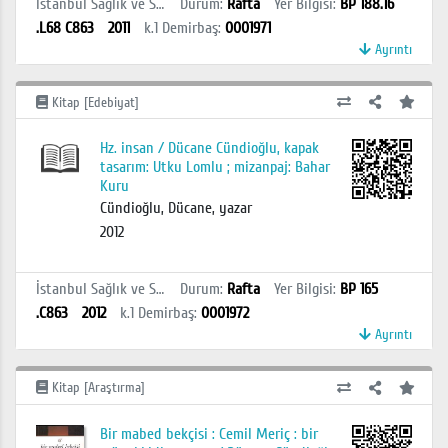
İstanbul Sağlık ve Sosyal Bilimler MYO Kütüphanesi
Durum
:
Rafta
Yer Bilgisi
:
BP 188.16
.L68 C863
2011
k.1
Demirbaş
:
0001971
Ayrıntı
Kitap [Edebiyat]
Hz. insan / Dücane Cündioğlu, kapak
tasarım: Utku Lomlu ; mizanpaj: Bahar
Kuru
Cündioğlu, Dücane, yazar
2012
İstanbul Sağlık ve Sosyal Bilimler MYO Kütüphanesi
Durum
:
Rafta
Yer Bilgisi
:
BP 165
.C863
2012
k.1
Demirbaş
:
0001972
Ayrıntı
Kitap [Araştırma]
Bir mabed bekçisi : Cemil Meriç : bir