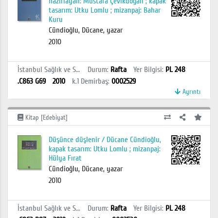
hazırlayan: Mustafa Çevikdoğan ; kapak
tasarım: Utku Lomlu ; mizanpaj: Bahar
Kuru
Cündioğlu, Dücane, yazar
2010
İstanbul Sağlık ve Sosyal Bilimler MYO Kütüphanesi
Durum
:
Rafta
Yer Bilgisi
:
PL 248
.C863 G69
2010
k.1
Demirbaş
:
0002529
Ayrıntı
Kitap [Edebiyat]
Düşünce düşlenir / Dücane Cündioğlu,
kapak tasarım: Utku Lomlu ; mizanpaj:
Hülya Fırat
Cündioğlu, Dücane, yazar
2010
İstanbul Sağlık ve Sosyal Bilimler MYO Kütüphanesi
Durum
:
Rafta
Yer Bilgisi
:
PL 248