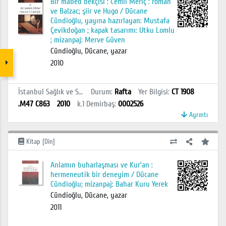
Bir mabed bekçisi : Cemil Meriç : roman
ve Balzac; şiir ve Hugo / Dücane
Cündioğlu, yayına hazırlayan: Mustafa
Çevikdoğan ; kapak tasarımı: Utku Lomlu
; mizanpaj: Merve Güven
Cündioğlu, Dücane, yazar
2010
İstanbul Sağlık ve Sosyal Bilimler MYO Kütüphanesi
Durum
:
Rafta
Yer Bilgisi
:
CT 1908
.M47 C863
2010
k.1
Demirbaş
:
0002526
Ayrıntı
Kitap [Din]
Anlamın buharlaşması ve Kur’an :
hermeneutik bir deneyim / Dücane
Cündioğlu; mizanpaj: Bahar Kuru Yerek
Cündioğlu, Dücane, yazar
2011