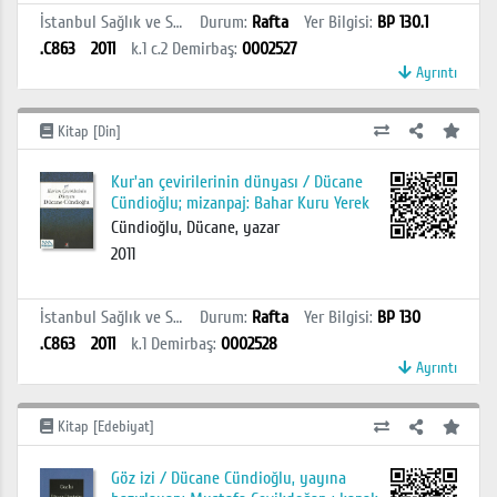
İstanbul Sağlık ve Sosyal Bilimler MYO Kütüphanesi
Durum
:
Rafta
Yer Bilgisi
:
BP 130.1
.C863
2011
k.1 c.2
Demirbaş
:
0002527
Ayrıntı
Kitap [Din]
Kur'an çevirilerinin dünyası / Dücane
Cündioğlu; mizanpaj: Bahar Kuru Yerek
Cündioğlu, Dücane, yazar
2011
İstanbul Sağlık ve Sosyal Bilimler MYO Kütüphanesi
Durum
:
Rafta
Yer Bilgisi
:
BP 130
.C863
2011
k.1
Demirbaş
:
0002528
Ayrıntı
Kitap [Edebiyat]
Göz izi / Dücane Cündioğlu, yayına