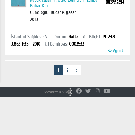
kapak tasarım: Utku Lomlu ; mizanpaj:
Bahar Kuru
Cündioğlu, Dücane, yazar
2010
İstanbul Sağlık ve Sosyal Bilimler MYO Kütüphanesi
Durum
:
Rafta
Yer Bilgisi
:
PL 248
.C863 H35
2010
k.1
Demirbaş
:
0002532
Ayrıntı
1
2
›