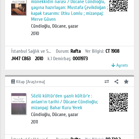
münekkidin narası / Dücane Cündioğlu,
yayına hazırlayan: Mustafa Çevikdoğan ;
kapak tasarımı: Utku Lomlu ; mizanpaj:
Merve Güven
Cündioğlu, Dücane, yazar
2010
İstanbul Sağlık ve Sosyal Bilimler MYO Kütüphanesi
Durum
:
Rafta
Yer Bilgisi
:
CT 1908
.M47 C863
2010
k.1
Demirbaş
:
0001973
Ayrıntı
Kitap [Araştırma]
Sözlü kültür'den yazılı kültür'e :
anlam'ın tarihi / Dücane Cündioğlu;
mizanpaj: Bahar Kuru Yerek
Cündioğlu, Dücane, yazar
2011