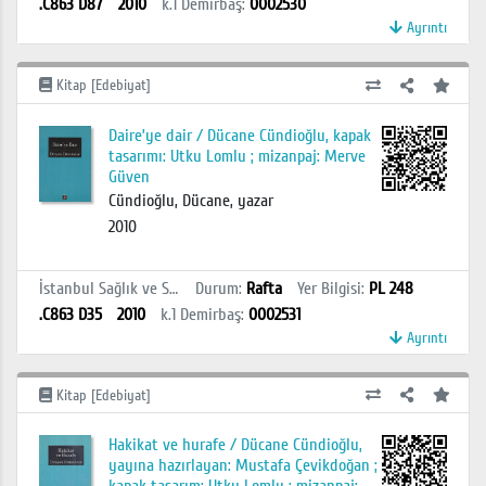
.C863 D87
2010
k.1
Demirbaş
:
0002530
Ayrıntı
Kitap [Edebiyat]
Daire’ye dair / Dücane Cündioğlu, kapak
tasarımı: Utku Lomlu ; mizanpaj: Merve
Güven
Cündioğlu, Dücane, yazar
2010
İstanbul Sağlık ve Sosyal Bilimler MYO Kütüphanesi
Durum
:
Rafta
Yer Bilgisi
:
PL 248
.C863 D35
2010
k.1
Demirbaş
:
0002531
Ayrıntı
Kitap [Edebiyat]
Hakikat ve hurafe / Dücane Cündioğlu,
yayına hazırlayan: Mustafa Çevikdoğan ;