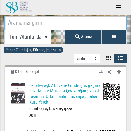
Arama
Yazar:
Cündioğlu, Dücane, |eyazar
✕
Kitap [Edebiyat]
Cenab-ı aşk / Dücane Cündioğlu, yayına
hazırlayan: Mustafa Çevikdoğan ; kapak
tasarımı: Utku Lomlu ; mizanpaj: Bahar
Kuru Yerek
Cündioğlu, Dücane, yazar
2011