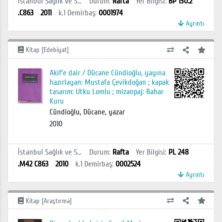
İstanbul Sağlık ve Sosyal Bilimler MYO Kütüphanesi
Durum
:
Rafta
Yer Bilgisi
:
BP 130.2
.C863
2011
k.1
Demirbaş
:
0001974
Ayrıntı
Kitap [Edebiyat]
Akif'e dair / Dücane Cündioğlu, yayına
hazırlayan: Mustafa Çevikdoğan ; kapak
tasarım: Utku Lomlu ; mizanpaj: Bahar
Kuru
Cündioğlu, Dücane, yazar
2010
İstanbul Sağlık ve Sosyal Bilimler MYO Kütüphanesi
Durum
:
Rafta
Yer Bilgisi
:
PL 248
.M42 C863
2010
k.1
Demirbaş
:
0002524
Ayrıntı
Kitap [Araştırma]