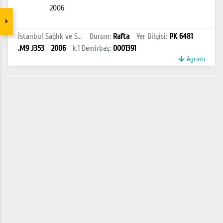
2006
İstanbul Sağlık ve Sosyal Bilimler MYO Kütüphanesi
Durum
:
Rafta
Yer Bilgisi
:
PK 6481
.M9 J353
2006
k.1
Demirbaş
:
0001391
Ayrıntı