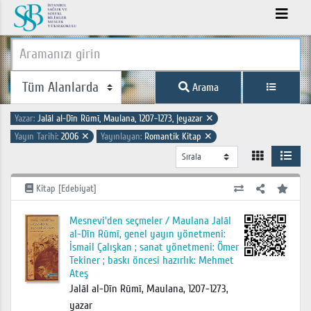
Arama
Yazar:
Jalāl al-Dīn Rūmī, Maulana, 1207-1273, |eyazar
✕
Yayın Tarihi:
2006
✕
Yayınlayan:
Romantik Kitap
✕
Kitap [Edebiyat]
Mesnevi'den seçmeler / Maulana Jalāl
al-Dīn Rūmī, genel yayın yönetmeni:
İsmail Çalışkan ; sanat yönetmeni: Ömer
Tekiner ; baskı öncesi hazırlık: Mehmet
Ateş
Jalāl al-Dīn Rūmī, Maulana, 1207-1273,
yazar