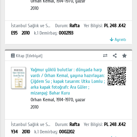
Orhan Kemal, 1914-1970, yazar
2010
İstanbul Sağlık ve Sosyal Bilimler MYO Kütüphanesi
Durum
:
Rafta
Yer Bilgisi
:
PL 248 .K42
E95
2010
k.1
Demirbaş
:
0002193
Ayrıntı
Kitap [Edebiyat]
Yağmur yüklü bulutlar : dünyada harp
vardı / Orhan Kemal, yayına hazırlayan:
Çiğdem Su ; kapak tasarım: Utku Lomlu ;
arka kapak fotoğrafı: Ara Güler ;
mizanpaj: Bahar Kuru
Orhan Kemal, 1914-1970, yazar
2010
İstanbul Sağlık ve Sosyal Bilimler MYO Kütüphanesi
Durum
:
Rafta
Yer Bilgisi
:
PL 248 .K42
Y34
2010
k.1
Demirbaş
:
0002202