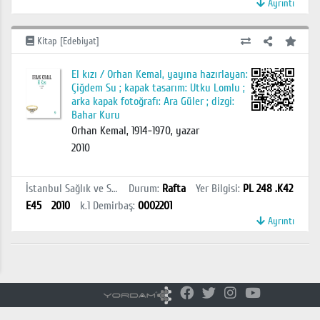
Ayrıntı
Kitap [Edebiyat]
El kızı / Orhan Kemal, yayına hazırlayan:
Çiğdem Su ; kapak tasarım: Utku Lomlu ;
arka kapak fotoğrafı: Ara Güler ; dizgi:
Bahar Kuru
Orhan Kemal, 1914-1970, yazar
2010
İstanbul Sağlık ve Sosyal Bilimler MYO Kütüphanesi
Durum
:
Rafta
Yer Bilgisi
:
PL 248 .K42
E45
2010
k.1
Demirbaş
:
0002201
Ayrıntı