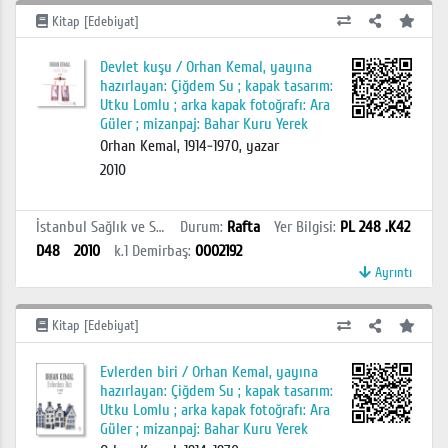
Kitap [Edebiyat]
Devlet kuşu / Orhan Kemal, yayına
hazırlayan: Çiğdem Su ; kapak tasarım:
Utku Lomlu ; arka kapak fotoğrafı: Ara
Güler ; mizanpaj: Bahar Kuru Yerek
Orhan Kemal, 1914-1970, yazar
2010
İstanbul Sağlık ve Sosyal Bilimler MYO Kütüphanesi
Durum
:
Rafta
Yer Bilgisi
:
PL 248 .K42
D48
2010
k.1
Demirbaş
:
0002192
Ayrıntı
Kitap [Edebiyat]
Evlerden biri / Orhan Kemal, yayına
hazırlayan: Çiğdem Su ; kapak tasarım:
Utku Lomlu ; arka kapak fotoğrafı: Ara
Güler ; mizanpaj: Bahar Kuru Yerek