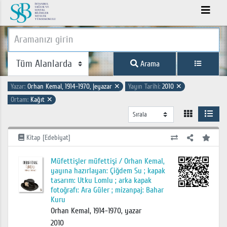
Arama
Yazar:
Orhan Kemal, 1914-1970, |eyazar
✕
Yayın Tarihi:
2010
✕
Ortam:
Kağıt
✕
Kitap [Edebiyat]
Müfettişler müfettişi / Orhan Kemal,
yayına hazırlayan: Çiğdem Su ; kapak
tasarım: Utku Lomlu ; arka kapak
fotoğrafı: Ara Güler ; mizanpaj: Bahar
Kuru
Orhan Kemal, 1914-1970, yazar
2010