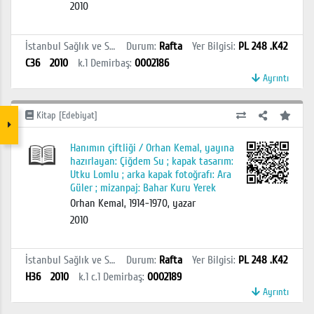
2010
İstanbul Sağlık ve Sosyal Bilimler MYO Kütüphanesi
Durum
:
Rafta
Yer Bilgisi
:
PL 248 .K42
C36
2010
k.1
Demirbaş
:
0002186
Ayrıntı
Kitap [Edebiyat]
Hanımın çiftliği / Orhan Kemal, yayına
hazırlayan: Çiğdem Su ; kapak tasarım:
Utku Lomlu ; arka kapak fotoğrafı: Ara
Güler ; mizanpaj: Bahar Kuru Yerek
Orhan Kemal, 1914-1970, yazar
2010
İstanbul Sağlık ve Sosyal Bilimler MYO Kütüphanesi
Durum
:
Rafta
Yer Bilgisi
:
PL 248 .K42
H36
2010
k.1 c.1
Demirbaş
:
0002189
Ayrıntı