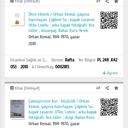
Kitap [Edebiyat]
Önce ekmek / Orhan Kemal, yayına
hazırlayan: Çiğdem Su ; kapak tasarım:
Utku Lomlu ; arka kapak fotoğrafı: Ara
Güler ; mizanpaj: Bahar Kuru Yerek
Orhan Kemal, 1914-1970, yazar
2010
İstanbul Sağlık ve Sosyal Bilimler MYO Kütüphanesi
Durum
:
Rafta
Yer Bilgisi
:
PL 248 .K42
O53
2010
k.1
Demirbaş
:
0002185
Ayrıntı
Kitap [Edebiyat]
Çamaşırcının kızı : küçücük / Orhan
Kemal, yayına hazırlayan: Çiğdem Su ;
kapak tasarım: UTku Lomlu ; arka kapak
fotoğrafı: Ara Güler ; dizgi: Bahar Kuru
Orhan Kemal, 1914-1970, yazar