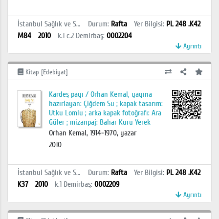
İstanbul Sağlık ve Sosyal Bilimler MYO Kütüphanesi
Durum
:
Rafta
Yer Bilgisi
:
PL 248 .K42
M84
2010
k.1 c.2
Demirbaş
:
0002204
Ayrıntı
Kitap [Edebiyat]
Kardeş payı / Orhan Kemal, yayına
hazırlayan: Çiğdem Su ; kapak tasarım:
Utku Lomlu ; arka kapak fotoğrafı: Ara
Güler ; mizanpaj: Bahar Kuru Yerek
Orhan Kemal, 1914-1970, yazar
2010
İstanbul Sağlık ve Sosyal Bilimler MYO Kütüphanesi
Durum
:
Rafta
Yer Bilgisi
:
PL 248 .K42
K37
2010
k.1
Demirbaş
:
0002209
Ayrıntı