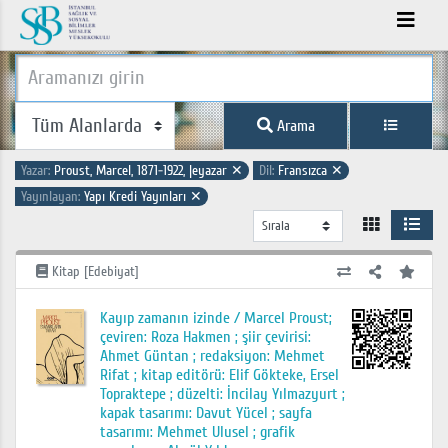
Arama
Yazar:
Proust, Marcel, 1871-1922, |eyazar
✕
Dil:
Fransızca
✕
Yayınlayan:
Yapı Kredi Yayınları
✕
Kitap [Edebiyat]
Kayıp zamanın izinde / Marcel Proust;
çeviren: Roza Hakmen ; şiir çevirisi:
Ahmet Güntan ; redaksiyon: Mehmet
Rifat ; kitap editörü: Elif Gökteke, Ersel
Topraktepe ; düzelti: İncilay Yılmazyurt ;
kapak tasarımı: Davut Yücel ; sayfa
tasarımı: Mehmet Ulusel ; grafik