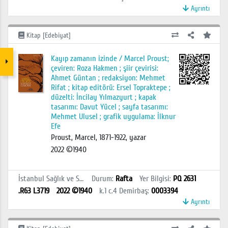
Ayrıntı
Kitap [Edebiyat]
Kayıp zamanın izinde / Marcel Proust;
çeviren: Roza Hakmen ; şiir çevirisi:
Ahmet Güntan ; redaksiyon: Mehmet
Rifat ; kitap editörü: Ersel Topraktepe ;
düzelti: İncilay Yılmazyurt ; kapak
tasarımı: Davut Yücel ; sayfa tasarımı:
Mehmet Ulusel ; grafik uygulama: İlknur
Efe
Proust, Marcel, 1871-1922, yazar
2022 ©1940
İstanbul Sağlık ve Sosyal Bilimler MYO Kütüphanesi
Durum
:
Rafta
Yer Bilgisi
:
PQ 2631
.R63 L3719
2022 ©1940
k.1 c.4
Demirbaş
:
0003394
Ayrıntı