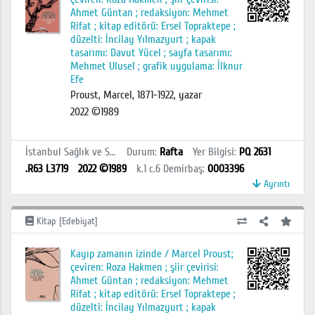
Ahmet Güntan ; redaksiyon: Mehmet
Rifat ; kitap editörü: Ersel Topraktepe ;
düzelti: İncilay Yılmazyurt ; kapak
tasarımı: Davut Yücel ; sayfa tasarımı:
Mehmet Ulusel ; grafik uygulama: İlknur
Efe
Proust, Marcel, 1871-1922, yazar
2022 ©1989
İstanbul Sağlık ve Sosyal Bilimler MYO Kütüphanesi
Durum
:
Rafta
Yer Bilgisi
:
PQ 2631
.R63 L3719
2022 ©1989
k.1 c.6
Demirbaş
:
0003396
Ayrıntı
Kitap [Edebiyat]
Kayıp zamanın izinde / Marcel Proust;
çeviren: Roza Hakmen ; şiir çevirisi:
Ahmet Güntan ; redaksiyon: Mehmet
Rifat ; kitap editörü: Ersel Topraktepe ;
düzelti: İncilay Yılmazyurt ; kapak