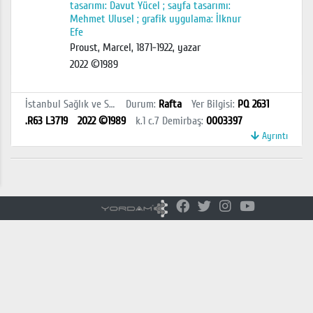
tasarımı: Davut Yücel ; sayfa tasarımı:
Mehmet Ulusel ; grafik uygulama: İlknur
Efe
Proust, Marcel, 1871-1922, yazar
2022 ©1989
İstanbul Sağlık ve Sosyal Bilimler MYO Kütüphanesi
Durum
:
Rafta
Yer Bilgisi
:
PQ 2631
.R63 L3719
2022 ©1989
k.1 c.7
Demirbaş
:
0003397
Ayrıntı