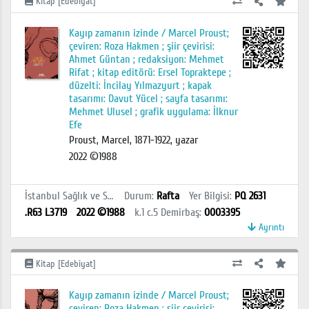
Kitap [Edebiyat]
Kayıp zamanın izinde / Marcel Proust;
çeviren: Roza Hakmen ; şiir çevirisi:
Ahmet Güntan ; redaksiyon: Mehmet
Rifat ; kitap editörü: Ersel Topraktepe ;
düzelti: İncilay Yılmazyurt ; kapak
tasarımı: Davut Yücel ; sayfa tasarımı:
Mehmet Ulusel ; grafik uygulama: İlknur
Efe
Proust, Marcel, 1871-1922, yazar
2022 ©1988
İstanbul Sağlık ve Sosyal Bilimler MYO Kütüphanesi
Durum
:
Rafta
Yer Bilgisi
:
PQ 2631
.R63 L3719
2022 ©1988
k.1 c.5
Demirbaş
:
0003395
Ayrıntı
Kitap [Edebiyat]
Kayıp zamanın izinde / Marcel Proust;
çeviren: Roza Hakmen ; şiir çevirisi: