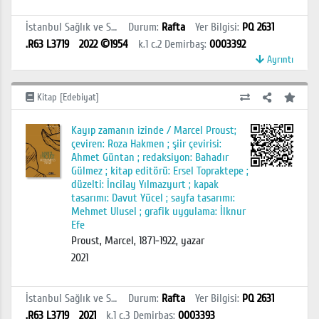
İstanbul Sağlık ve Sosyal Bilimler MYO Kütüphanesi
Durum
:
Rafta
Yer Bilgisi
:
PQ 2631
.R63 L3719
2022 ©1954
k.1 c.2
Demirbaş
:
0003392
Ayrıntı
Kitap [Edebiyat]
Kayıp zamanın izinde / Marcel Proust;
çeviren: Roza Hakmen ; şiir çevirisi:
Ahmet Güntan ; redaksiyon: Bahadır
Gülmez ; kitap editörü: Ersel Topraktepe ;
düzelti: İncilay Yılmazyurt ; kapak
tasarımı: Davut Yücel ; sayfa tasarımı:
Mehmet Ulusel ; grafik uygulama: İlknur
Efe
Proust, Marcel, 1871-1922, yazar
2021
İstanbul Sağlık ve Sosyal Bilimler MYO Kütüphanesi
Durum
:
Rafta
Yer Bilgisi
:
PQ 2631
.R63 L3719
2021
k.1 c.3
Demirbaş
:
0003393