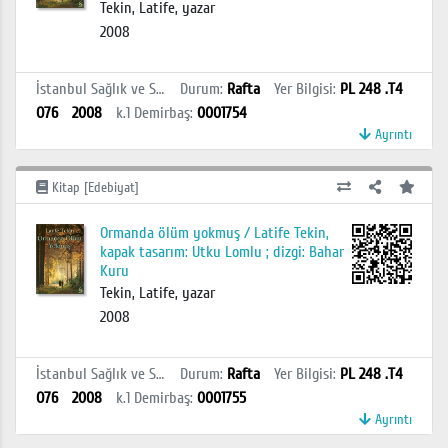
Tekin, Latife, yazar
2008
İstanbul Sağlık ve Sosyal Bilimler MYO Kütüphanesi
Durum
:
Rafta
Yer Bilgisi
:
PL 248 .T4
O76
2008
k.1
Demirbaş
:
0001754
Ayrıntı
Kitap [Edebiyat]
Ormanda ölüm yokmuş / Latife Tekin,
kapak tasarım: Utku Lomlu ; dizgi: Bahar
Kuru
Tekin, Latife, yazar
2008
İstanbul Sağlık ve Sosyal Bilimler MYO Kütüphanesi
Durum
:
Rafta
Yer Bilgisi
:
PL 248 .T4
O76
2008
k.1
Demirbaş
:
0001755
Ayrıntı