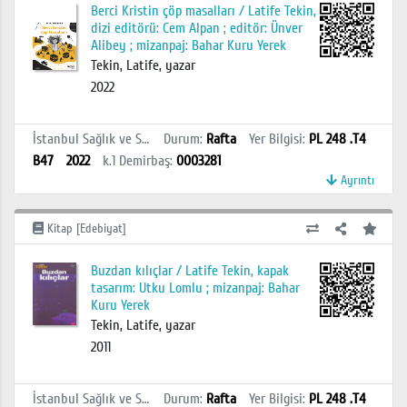
Berci Kristin çöp masalları / Latife Tekin,
dizi editörü: Cem Alpan ; editör: Ünver
Alibey ; mizanpaj: Bahar Kuru Yerek
Tekin, Latife, yazar
2022
İstanbul Sağlık ve Sosyal Bilimler MYO Kütüphanesi
Durum
:
Rafta
Yer Bilgisi
:
PL 248 .T4
B47
2022
k.1
Demirbaş
:
0003281
Ayrıntı
Kitap [Edebiyat]
Buzdan kılıçlar / Latife Tekin, kapak
tasarım: Utku Lomlu ; mizanpaj: Bahar
Kuru Yerek
Tekin, Latife, yazar
2011
İstanbul Sağlık ve Sosyal Bilimler MYO Kütüphanesi
Durum
:
Rafta
Yer Bilgisi
:
PL 248 .T4