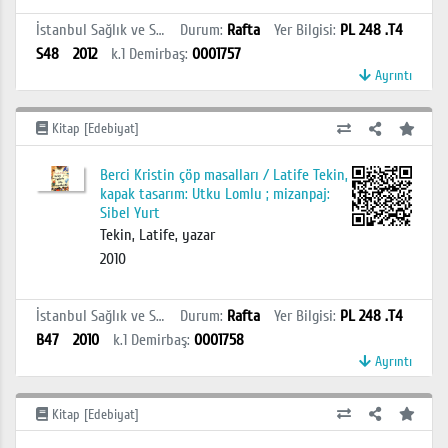
İstanbul Sağlık ve Sosyal Bilimler MYO Kütüphanesi
Durum
:
Rafta
Yer Bilgisi
:
PL 248 .T4
S48
2012
k.1
Demirbaş
:
0001757
Ayrıntı
Kitap [Edebiyat]
Berci Kristin çöp masalları / Latife Tekin,
kapak tasarım: Utku Lomlu ; mizanpaj:
Sibel Yurt
Tekin, Latife, yazar
2010
İstanbul Sağlık ve Sosyal Bilimler MYO Kütüphanesi
Durum
:
Rafta
Yer Bilgisi
:
PL 248 .T4
B47
2010
k.1
Demirbaş
:
0001758
Ayrıntı
Kitap [Edebiyat]