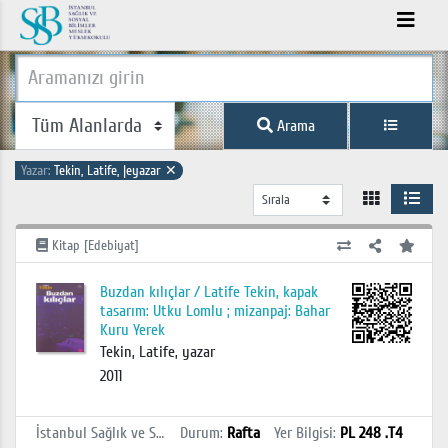
Arama
Yazar:
Tekin, Latife, |eyazar
✕
Kitap [Edebiyat]
Buzdan kılıçlar / Latife Tekin, kapak
tasarım: Utku Lomlu ; mizanpaj: Bahar
Kuru Yerek
Tekin, Latife, yazar
2011
İstanbul Sağlık ve Sosyal Bilimler MYO Kütüphanesi
Durum
:
Rafta
Yer Bilgisi
:
PL 248 .T4