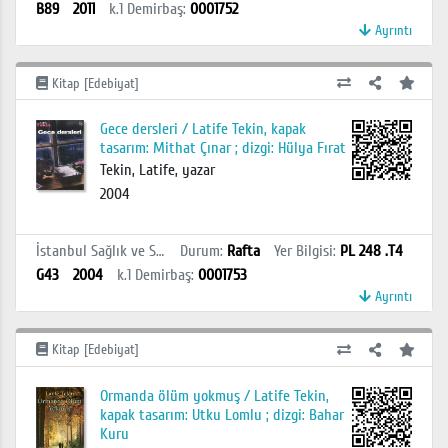
B89
2011
k.1
Demirbaş
:
0001752
Ayrıntı
Kitap [Edebiyat]
Gece dersleri / Latife Tekin, kapak
tasarım: Mithat Çınar ; dizgi: Hülya Fırat
Tekin, Latife, yazar
2004
İstanbul Sağlık ve Sosyal Bilimler MYO Kütüphanesi
Durum
:
Rafta
Yer Bilgisi
:
PL 248 .T4
G43
2004
k.1
Demirbaş
:
0001753
Ayrıntı
Kitap [Edebiyat]
Ormanda ölüm yokmuş / Latife Tekin,
kapak tasarım: Utku Lomlu ; dizgi: Bahar
Kuru