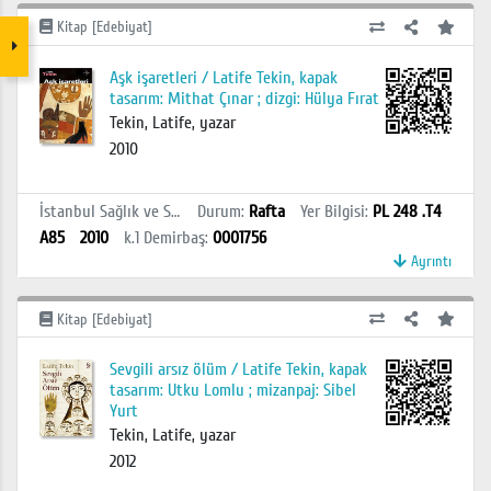
Kitap [Edebiyat]
Aşk işaretleri / Latife Tekin, kapak
tasarım: Mithat Çınar ; dizgi: Hülya Fırat
Tekin, Latife, yazar
2010
İstanbul Sağlık ve Sosyal Bilimler MYO Kütüphanesi
Durum
:
Rafta
Yer Bilgisi
:
PL 248 .T4
A85
2010
k.1
Demirbaş
:
0001756
Ayrıntı
Kitap [Edebiyat]
Sevgili arsız ölüm / Latife Tekin, kapak
tasarım: Utku Lomlu ; mizanpaj: Sibel
Yurt
Tekin, Latife, yazar
2012