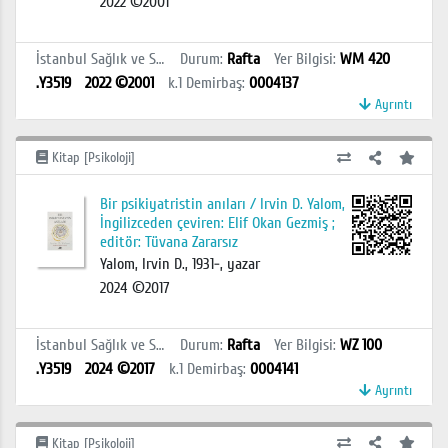
2022 ©2001
İstanbul Sağlık ve Sosyal Bilimler MYO Kütüphanesi
Durum
:
Rafta
Yer Bilgisi
:
WM 420
.Y3519
2022 ©2001
k.1
Demirbaş
:
0004137
Ayrıntı
Kitap [Psikoloji]
Bir psikiyatristin anıları / Irvin D. Yalom,
İngilizceden çeviren: Elif Okan Gezmiş ;
editör: Tüvana Zararsız
Yalom, Irvin D., 1931-, yazar
2024 ©2017
İstanbul Sağlık ve Sosyal Bilimler MYO Kütüphanesi
Durum
:
Rafta
Yer Bilgisi
:
WZ 100
.Y3519
2024 ©2017
k.1
Demirbaş
:
0004141
Ayrıntı
Kitap [Psikoloji]