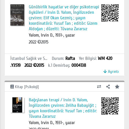
Günübirlik hayatlar ve diğer psikoterapi
öyküleri / Irvin D. Yalom, İngilizceden
çeviren: Elif Okan Gezmiş ; yayın
koordinatörü: Yusuf Tan ; editör: Gizem
Aldoğan ; düzelti: Tüvana Zararsız
Yalom, Irvin D., 1931-, yazar
2022 ©2015
İstanbul Sağlık ve Sosyal Bilimler MYO Kütüphanesi
Durum
:
Rafta
Yer Bilgisi
:
WM 420
.Y3519
2022 ©2015
k.1
Demirbaş
:
0004138
Ayrıntı
Kitap [Psikoloji]
Bağışlanan terapi / Irvin D. Yalom,
İngilizceden çeviren: Zeliha Babayiğit ;
yayın koordinatörü: Yusuf Tan ; editör:
Tüvana Zararsız
Yalom, Irvin D., 1931-, yazar