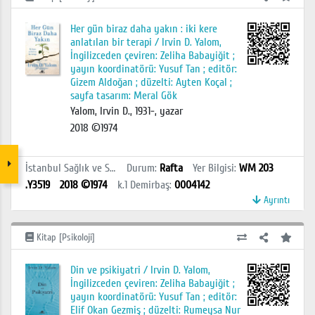
Her gün biraz daha yakın : iki kere
anlatılan bir terapi / Irvin D. Yalom,
İngilizceden çeviren: Zeliha Babayiğit ;
yayın koordinatörü: Yusuf Tan ; editör:
Gizem Aldoğan ; düzelti: Ayten Koçal ;
sayfa tasarım: Meral Gök
Yalom, Irvin D., 1931-, yazar
2018 ©1974
İstanbul Sağlık ve Sosyal Bilimler MYO Kütüphanesi
Durum
:
Rafta
Yer Bilgisi
:
WM 203
.Y3519
2018 ©1974
k.1
Demirbaş
:
0004142
Ayrıntı
Kitap [Psikoloji]
Din ve psikiyatri / Irvin D. Yalom,
İngilizceden çeviren: Zeliha Babayiğit ;
yayın koordinatörü: Yusuf Tan ; editör:
Elif Okan Gezmiş ; düzelti: Rumeysa Nur