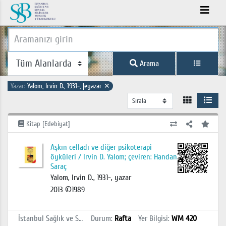
Arama
Yazar:
Yalom, Irvin D., 1931-, |eyazar
✕
Kitap [Edebiyat]
Aşkın celladı ve diğer psikoterapi
öyküleri / Irvin D. Yalom; çeviren: Handan
Saraç
Yalom, Irvin D., 1931-, yazar
2013 ©1989
İstanbul Sağlık ve Sosyal Bilimler MYO Kütüphanesi
Durum
:
Rafta
Yer Bilgisi
:
WM 420