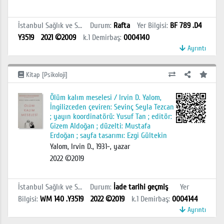
İstanbul Sağlık ve Sosyal Bilimler MYO Kütüphanesi
Durum
:
Rafta
Yer Bilgisi
:
BF 789 .D4
Y3519
2021 ©2009
k.1
Demirbaş
:
0004140
Ayrıntı
Kitap [Psikoloji]
Ölüm kalım meselesi / Irvin D. Yalom,
İngilizceden çeviren: Sevinç Seyla Tezcan
; yayın koordinatörü: Yusuf Tan ; editör:
Gizem Aldoğan ; düzelti: Mustafa
Erdoğan ; sayfa tasarımı: Ezgi Gültekin
Yalom, Irvin D., 1931-, yazar
2022 ©2019
İstanbul Sağlık ve Sosyal Bilimler MYO Kütüphanesi
Durum
:
İade tarihi geçmiş
Yer
Bilgisi
:
WM 140 .Y3519
2022 ©2019
k.1
Demirbaş
:
0004144
Ayrıntı