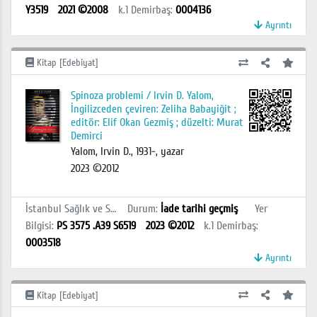
Y3519
2021 ©2008
k.1
Demirbaş
:
0004136
Ayrıntı
Kitap [Edebiyat]
Spinoza problemi / Irvin D. Yalom,
İngilizceden çeviren: Zeliha Babayiğit ;
editör: Elif Okan Gezmiş ; düzelti: Murat
Demirci
Yalom, Irvin D., 1931-, yazar
2023 ©2012
İstanbul Sağlık ve Sosyal Bilimler MYO Kütüphanesi
Durum
:
İade tarihi geçmiş
Yer
Bilgisi
:
PS 3575 .A39 S6519
2023 ©2012
k.1
Demirbaş
:
0003518
Ayrıntı
Kitap [Edebiyat]