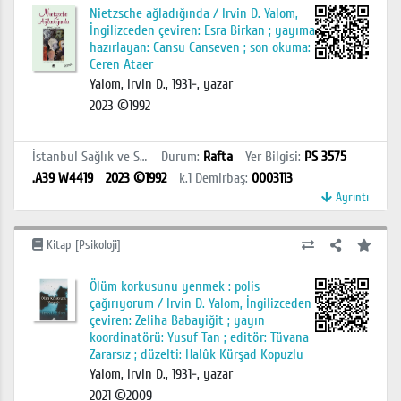
Nietzsche ağladığında / Irvin D. Yalom,
İngilizceden çeviren: Esra Birkan ; yayıma
hazırlayan: Cansu Canseven ; son okuma:
Ceren Ataer
Yalom, Irvin D., 1931-, yazar
2023 ©1992
İstanbul Sağlık ve Sosyal Bilimler MYO Kütüphanesi
Durum
:
Rafta
Yer Bilgisi
:
PS 3575
.A39 W4419
2023 ©1992
k.1
Demirbaş
:
0003113
Ayrıntı
Kitap [Psikoloji]
Ölüm korkusunu yenmek : polis
çağırıyorum / Irvin D. Yalom, İngilizceden
çeviren: Zeliha Babayiğit ; yayın
koordinatörü: Yusuf Tan ; editör: Tüvana
Zararsız ; düzelti: Halûk Kürşad Kopuzlu
Yalom, Irvin D., 1931-, yazar
2021 ©2009