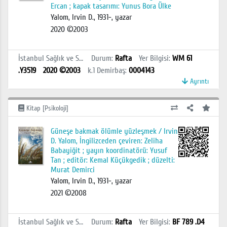
Ercan ; kapak tasarımı: Yunus Bora Ülke
Yalom, Irvin D., 1931-, yazar
2020 ©2003
İstanbul Sağlık ve Sosyal Bilimler MYO Kütüphanesi
Durum
:
Rafta
Yer Bilgisi
:
WM 61
.Y3519
2020 ©2003
k.1
Demirbaş
:
0004143
Ayrıntı
Kitap [Psikoloji]
Güneşe bakmak ölümle yüzleşmek / Irvin
D. Yalom, İngilizceden çeviren: Zeliha
Babayiğit ; yayın koordinatörü: Yusuf
Tan ; editör: Kemal Küçükgedik ; düzelti:
Murat Demirci
Yalom, Irvin D., 1931-, yazar
2021 ©2008
İstanbul Sağlık ve Sosyal Bilimler MYO Kütüphanesi
Durum
:
Rafta
Yer Bilgisi
:
BF 789 .D4