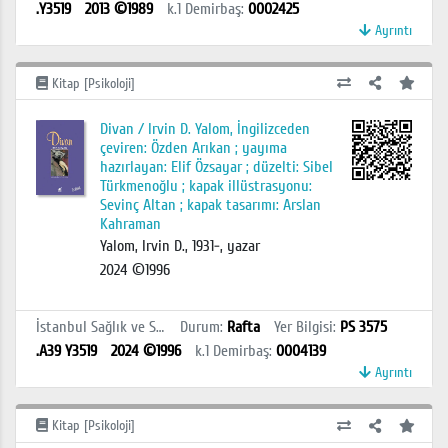
.Y3519
2013 ©1989
k.1
Demirbaş
:
0002425
Ayrıntı
Kitap [Psikoloji]
Divan / Irvin D. Yalom, İngilizceden
çeviren: Özden Arıkan ; yayıma
hazırlayan: Elif Özsayar ; düzelti: Sibel
Türkmenoğlu ; kapak illüstrasyonu:
Sevinç Altan ; kapak tasarımı: Arslan
Kahraman
Yalom, Irvin D., 1931-, yazar
2024 ©1996
İstanbul Sağlık ve Sosyal Bilimler MYO Kütüphanesi
Durum
:
Rafta
Yer Bilgisi
:
PS 3575
.A39 Y3519
2024 ©1996
k.1
Demirbaş
:
0004139
Ayrıntı
Kitap [Psikoloji]