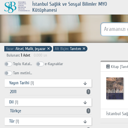
İstanbul Sağlık ve Sosyal Bilimler MYO
Kütüphanesi
Yazar:
Aksel, Malik, |eyazar
✕
Alt Biçim:
Tanıtım
✕
Bulunan
:
1
Adet
0.000 sn
Toplu Katalog
e-Kaynaklar
Kitap [Tanı
Tam metinlerde ara
Yayın Tarihi
[1]
2011
1
Dil
[1]
Türkçe
1
Tür
[1]