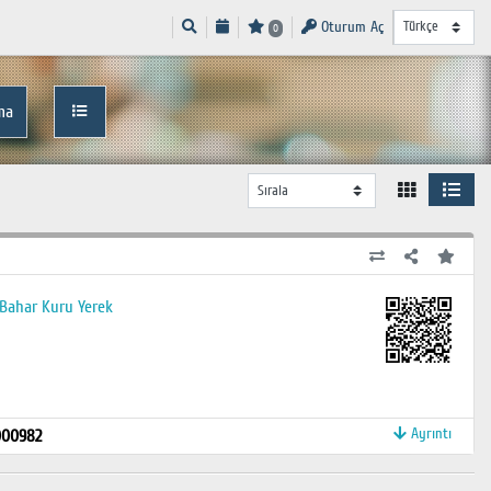
Oturum Aç
0
ma
: Bahar Kuru Yerek
Ayrıntı
000982