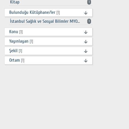
Kitap
1
Bulunduğu Kütüphane/ler
[1]
İstanbul Sağlık ve Sosyal Bilimler MYO Kütüphanesi
1
Konu
[1]
Yayınlayan
[1]
Şekil
[1]
Ortam
[1]