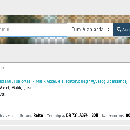
Ara
tım]
İstanbul’un ortası / Malik Aksel, dizi editörü: Beşir Ayvazoğlu ; mizanpaj
Aksel, Malik, yazar
2011
İstanbul Sağlık ve Sosyal Bilimler MYO Kütüphanesi
Durum
:
Rafta
Yer Bilgisi
:
DR 731 .A374
2011
k.1
Demirbaş
:
0