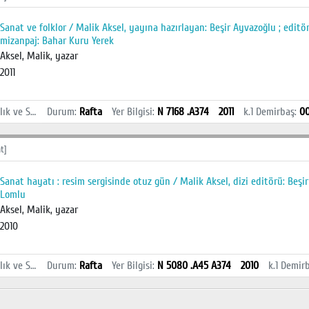
Sanat ve folklor / Malik Aksel, yayına hazırlayan: Beşir Ayvazoğlu ; edit
mizanpaj: Bahar Kuru Yerek
Aksel, Malik, yazar
2011
İstanbul Sağlık ve Sosyal Bilimler MYO Kütüphanesi
Durum
:
Rafta
Yer Bilgisi
:
N 7168 .A374
2011
k.1
Demirbaş
:
0
t]
Sanat hayatı : resim sergisinde otuz gün / Malik Aksel, dizi editörü: Beşi
Lomlu
Aksel, Malik, yazar
2010
İstanbul Sağlık ve Sosyal Bilimler MYO Kütüphanesi
Durum
:
Rafta
Yer Bilgisi
:
N 5080 .A45 A374
2010
k.1
Demir