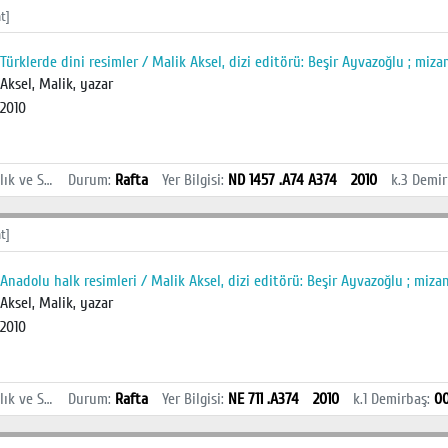
t]
Türklerde dini resimler / Malik Aksel, dizi editörü: Beşir Ayvazoğlu ; miz
Aksel, Malik, yazar
2010
İstanbul Sağlık ve Sosyal Bilimler MYO Kütüphanesi
Durum
:
Rafta
Yer Bilgisi
:
ND 1457 .A74 A374
2010
k.3
Demir
t]
Anadolu halk resimleri / Malik Aksel, dizi editörü: Beşir Ayvazoğlu ; miza
Aksel, Malik, yazar
2010
İstanbul Sağlık ve Sosyal Bilimler MYO Kütüphanesi
Durum
:
Rafta
Yer Bilgisi
:
NE 711 .A374
2010
k.1
Demirbaş
:
0