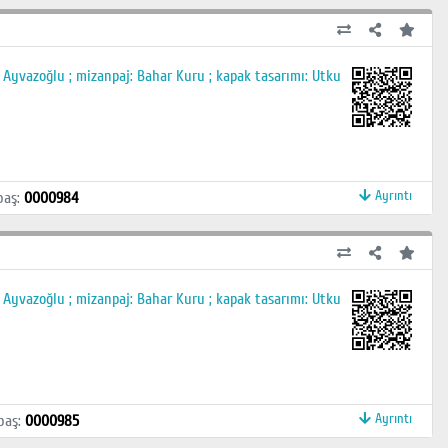
r Ayvazoğlu ; mizanpaj: Bahar Kuru ; kapak tasarımı: Utku
Ayrıntı
baş
:
0000984
r Ayvazoğlu ; mizanpaj: Bahar Kuru ; kapak tasarımı: Utku
Ayrıntı
baş
:
0000985