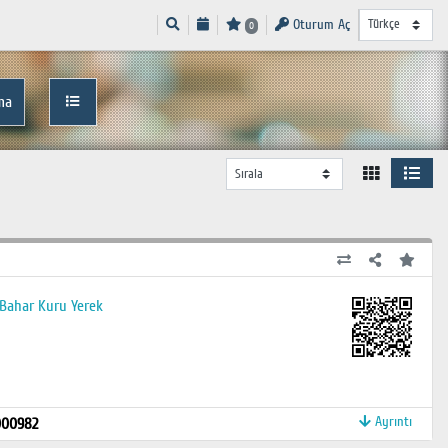
Oturum Aç
0
ma
: Bahar Kuru Yerek
Ayrıntı
000982