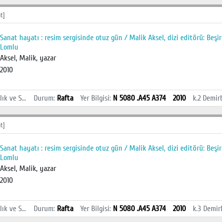
t]
Sanat hayatı : resim sergisinde otuz gün / Malik Aksel, dizi editörü: Beşi
Lomlu
Aksel, Malik, yazar
2010
İstanbul Sağlık ve Sosyal Bilimler MYO Kütüphanesi
Durum
:
Rafta
Yer Bilgisi
:
N 5080 .A45 A374
2010
k.2
Demir
t]
Sanat hayatı : resim sergisinde otuz gün / Malik Aksel, dizi editörü: Beşi
Lomlu
Aksel, Malik, yazar
2010
İstanbul Sağlık ve Sosyal Bilimler MYO Kütüphanesi
Durum
:
Rafta
Yer Bilgisi
:
N 5080 .A45 A374
2010
k.3
Demir