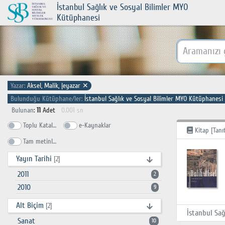
İstanbul Sağlık ve Sosyal Bilimler MYO
Kütüphanesi
Yazar:
Aksel, Malik, |eyazar
✕
Bulunduğu Kütüphane/ler:
İstanbul Sağlık ve Sosyal Bilimler MYO Kütüphanesi
Bulunan
:
11
Adet
0.001 sn
Toplu Katalog
e-Kaynaklar
Kitap [Tanı
Tam metinlerde ara
Yayın Tarihi
[2]
2011
2
2010
9
Alt Biçim
[2]
Sanat
10