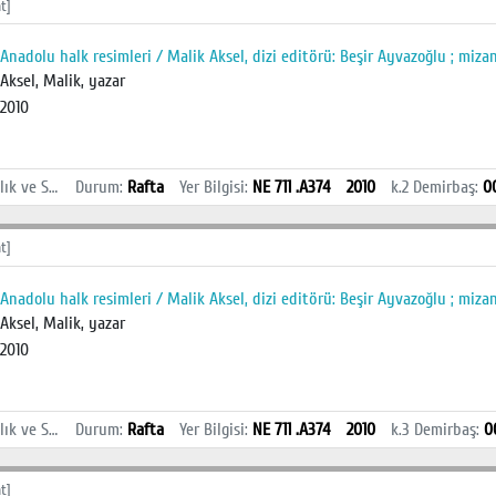
t]
Anadolu halk resimleri / Malik Aksel, dizi editörü: Beşir Ayvazoğlu ; miza
Aksel, Malik, yazar
2010
İstanbul Sağlık ve Sosyal Bilimler MYO Kütüphanesi
Durum
:
Rafta
Yer Bilgisi
:
NE 711 .A374
2010
k.2
Demirbaş
:
0
t]
Anadolu halk resimleri / Malik Aksel, dizi editörü: Beşir Ayvazoğlu ; miza
Aksel, Malik, yazar
2010
İstanbul Sağlık ve Sosyal Bilimler MYO Kütüphanesi
Durum
:
Rafta
Yer Bilgisi
:
NE 711 .A374
2010
k.3
Demirbaş
:
0
t]