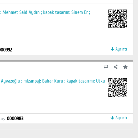
ör: Mehmet Said Aydın ; kapak tasarım: Sinem Er ;
Ayrıntı
000992
r Ayvazoğlu ; mizanpaj: Bahar Kuru ; kapak tasarımı: Utku
Ayrıntı
baş
:
0000983