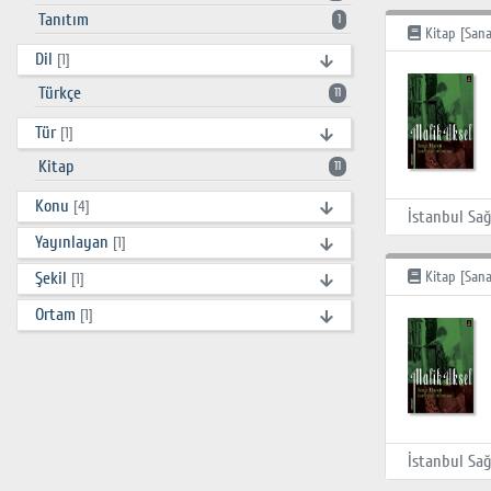
Tanıtım
1
Kitap [Sana
Dil
[1]
Türkçe
11
Tür
[1]
Kitap
11
Konu
[4]
Yayınlayan
[1]
Şekil
Kitap [Sana
[1]
Ortam
[1]