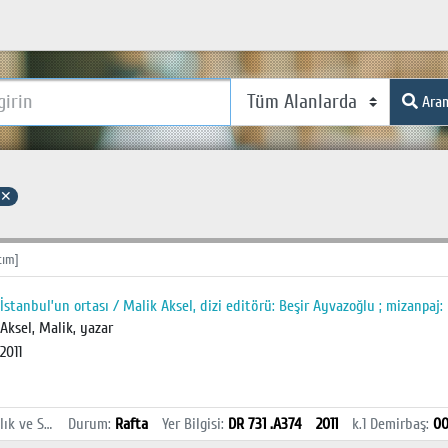
Ara
✕
tım]
İstanbul’un ortası / Malik Aksel, dizi editörü: Beşir Ayvazoğlu ; mizanpaj
Aksel, Malik, yazar
2011
İstanbul Sağlık ve Sosyal Bilimler MYO Kütüphanesi
Durum
:
Rafta
Yer Bilgisi
:
DR 731 .A374
2011
k.1
Demirbaş
:
0