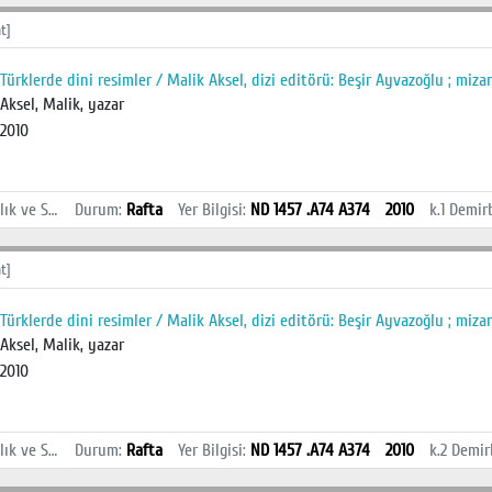
t]
Türklerde dini resimler / Malik Aksel, dizi editörü: Beşir Ayvazoğlu ; miz
Aksel, Malik, yazar
2010
İstanbul Sağlık ve Sosyal Bilimler MYO Kütüphanesi
Durum
:
Rafta
Yer Bilgisi
:
ND 1457 .A74 A374
2010
k.1
Demir
t]
Türklerde dini resimler / Malik Aksel, dizi editörü: Beşir Ayvazoğlu ; miz
Aksel, Malik, yazar
2010
İstanbul Sağlık ve Sosyal Bilimler MYO Kütüphanesi
Durum
:
Rafta
Yer Bilgisi
:
ND 1457 .A74 A374
2010
k.2
Demir