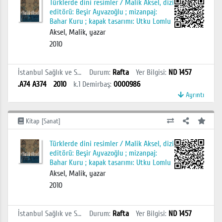
Türklerde dini resimler / Malik Aksel, dizi
editörü: Beşir Ayvazoğlu ; mizanpaj:
Bahar Kuru ; kapak tasarımı: Utku Lomlu
Aksel, Malik, yazar
2010
İstanbul Sağlık ve Sosyal Bilimler MYO Kütüphanesi
Durum
:
Rafta
Yer Bilgisi
:
ND 1457
.A74 A374
2010
k.1
Demirbaş
:
0000986
Ayrıntı
Kitap [Sanat]
Türklerde dini resimler / Malik Aksel, dizi
editörü: Beşir Ayvazoğlu ; mizanpaj:
Bahar Kuru ; kapak tasarımı: Utku Lomlu
Aksel, Malik, yazar
2010
İstanbul Sağlık ve Sosyal Bilimler MYO Kütüphanesi
Durum
:
Rafta
Yer Bilgisi
:
ND 1457