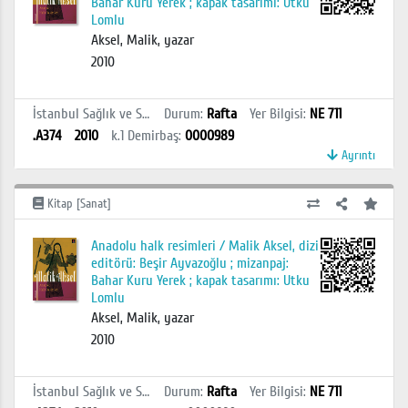
Bahar Kuru Yerek ; kapak tasarımı: Utku
Lomlu
Aksel, Malik, yazar
2010
İstanbul Sağlık ve Sosyal Bilimler MYO Kütüphanesi
Durum
:
Rafta
Yer Bilgisi
:
NE 711
.A374
2010
k.1
Demirbaş
:
0000989
Ayrıntı
Kitap [Sanat]
Anadolu halk resimleri / Malik Aksel, dizi
editörü: Beşir Ayvazoğlu ; mizanpaj:
Bahar Kuru Yerek ; kapak tasarımı: Utku
Lomlu
Aksel, Malik, yazar
2010
İstanbul Sağlık ve Sosyal Bilimler MYO Kütüphanesi
Durum
:
Rafta
Yer Bilgisi
:
NE 711