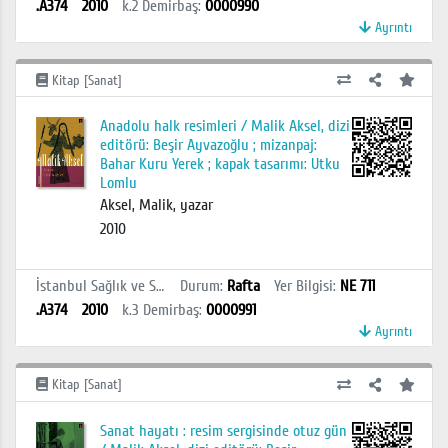
.A374
2010
k.2
Demirbaş
:
0000990
Ayrıntı
Kitap [Sanat]
Anadolu halk resimleri / Malik Aksel, dizi
editörü: Beşir Ayvazoğlu ; mizanpaj:
Bahar Kuru Yerek ; kapak tasarımı: Utku
Lomlu
Aksel, Malik, yazar
2010
İstanbul Sağlık ve Sosyal Bilimler MYO Kütüphanesi
Durum
:
Rafta
Yer Bilgisi
:
NE 711
.A374
2010
k.3
Demirbaş
:
0000991
Ayrıntı
Kitap [Sanat]
Sanat hayatı : resim sergisinde otuz gün