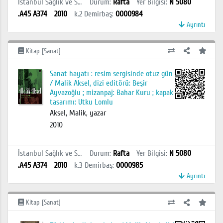
İstanbul Sağlık ve Sosyal Bilimler MYO Kütüphanesi
Durum
:
Rafta
Yer Bilgisi
:
N 5080
.A45 A374
2010
k.2
Demirbaş
:
0000984
Ayrıntı
Kitap [Sanat]
Sanat hayatı : resim sergisinde otuz gün
/ Malik Aksel, dizi editörü: Beşir
Ayvazoğlu ; mizanpaj: Bahar Kuru ; kapak
tasarımı: Utku Lomlu
Aksel, Malik, yazar
2010
İstanbul Sağlık ve Sosyal Bilimler MYO Kütüphanesi
Durum
:
Rafta
Yer Bilgisi
:
N 5080
.A45 A374
2010
k.3
Demirbaş
:
0000985
Ayrıntı
Kitap [Sanat]