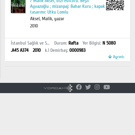
/ Malik Aksel, dizi editörü: Beşir
Ayvazoğlu ; mizanpaj: Bahar Kuru ; kapak
tasarımı: Utku Lomlu
Aksel, Malik, yazar
2010
İstanbul Sağlık ve Sosyal Bilimler MYO Kütüphanesi
Durum
:
Rafta
Yer Bilgisi
:
N 5080
.A45 A374
2010
k.1
Demirbaş
:
0000983
Ayrıntı