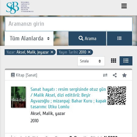
Arama
Yazar:
Aksel, Malik, |eyazar
✕
Yayın Tarihi:
2010
✕
Kitap [Sanat]
Sanat hayatı : resim sergisinde otuz gün
/ Malik Aksel, dizi editörü: Beşir
Ayvazoğlu ; mizanpaj: Bahar Kuru ; kapak
tasarımı: Utku Lomlu
Aksel, Malik, yazar
2010