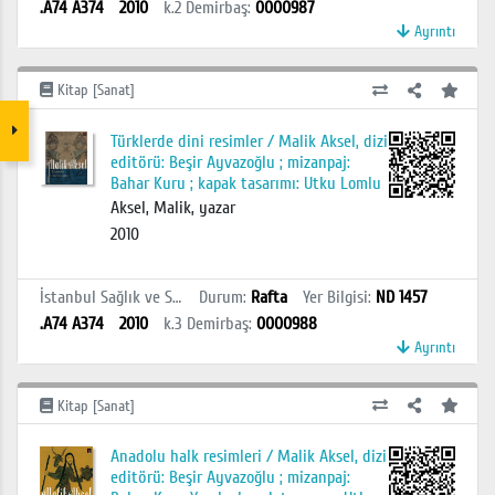
.A74 A374
2010
k.2
Demirbaş
:
0000987
Ayrıntı
Kitap [Sanat]
Türklerde dini resimler / Malik Aksel, dizi
editörü: Beşir Ayvazoğlu ; mizanpaj:
Bahar Kuru ; kapak tasarımı: Utku Lomlu
Aksel, Malik, yazar
2010
İstanbul Sağlık ve Sosyal Bilimler MYO Kütüphanesi
Durum
:
Rafta
Yer Bilgisi
:
ND 1457
.A74 A374
2010
k.3
Demirbaş
:
0000988
Ayrıntı
Kitap [Sanat]
Anadolu halk resimleri / Malik Aksel, dizi
editörü: Beşir Ayvazoğlu ; mizanpaj: