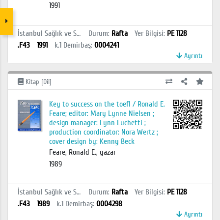
1991
İstanbul Sağlık ve Sosyal Bilimler MYO Kütüphanesi
Durum
:
Rafta
Yer Bilgisi
:
PE 1128
.F43
1991
k.1
Demirbaş
:
0004241
Ayrıntı
Kitap [Dil]
Key to success on the toefl / Ronald E.
Feare; editor: Mary Lynne Nielsen ;
design manager: Lynn Luchetti ;
production coordinator: Nora Wertz ;
cover design by: Kenny Beck
Feare, Ronald E., yazar
1989
İstanbul Sağlık ve Sosyal Bilimler MYO Kütüphanesi
Durum
:
Rafta
Yer Bilgisi
:
PE 1128
.F43
1989
k.1
Demirbaş
:
0004298
Ayrıntı