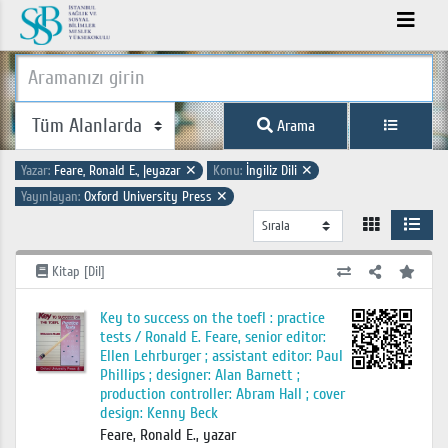
Arama
Yazar:
Feare, Ronald E., |eyazar
✕
Konu:
İngiliz Dili
✕
Yayınlayan:
Oxford University Press
✕
Kitap [Dil]
Key to success on the toefl : practice
tests / Ronald E. Feare, senior editor:
Ellen Lehrburger ; assistant editor: Paul
Phillips ; designer: Alan Barnett ;
production controller: Abram Hall ; cover
design: Kenny Beck
Feare, Ronald E., yazar