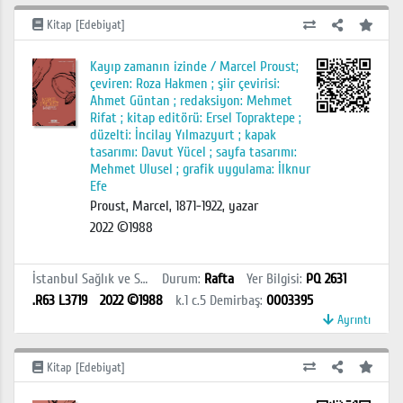
Kitap [Edebiyat]
Kayıp zamanın izinde / Marcel Proust;
çeviren: Roza Hakmen ; şiir çevirisi:
Ahmet Güntan ; redaksiyon: Mehmet
Rifat ; kitap editörü: Ersel Topraktepe ;
düzelti: İncilay Yılmazyurt ; kapak
tasarımı: Davut Yücel ; sayfa tasarımı:
Mehmet Ulusel ; grafik uygulama: İlknur
Efe
Proust, Marcel, 1871-1922, yazar
2022 ©1988
İstanbul Sağlık ve Sosyal Bilimler MYO Kütüphanesi
Durum
:
Rafta
Yer Bilgisi
:
PQ 2631
.R63 L3719
2022 ©1988
k.1 c.5
Demirbaş
:
0003395
Ayrıntı
Kitap [Edebiyat]