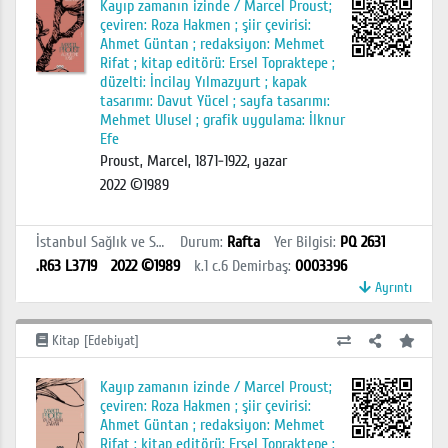
Kayıp zamanın izinde / Marcel Proust;
çeviren: Roza Hakmen ; şiir çevirisi:
Ahmet Güntan ; redaksiyon: Mehmet
Rifat ; kitap editörü: Ersel Topraktepe ;
düzelti: İncilay Yılmazyurt ; kapak
tasarımı: Davut Yücel ; sayfa tasarımı:
Mehmet Ulusel ; grafik uygulama: İlknur
Efe
Proust, Marcel, 1871-1922, yazar
2022 ©1989
İstanbul Sağlık ve Sosyal Bilimler MYO Kütüphanesi
Durum
:
Rafta
Yer Bilgisi
:
PQ 2631
.R63 L3719
2022 ©1989
k.1 c.6
Demirbaş
:
0003396
Ayrıntı
Kitap [Edebiyat]
Kayıp zamanın izinde / Marcel Proust;
çeviren: Roza Hakmen ; şiir çevirisi:
Ahmet Güntan ; redaksiyon: Mehmet
Rifat ; kitap editörü: Ersel Topraktepe ;