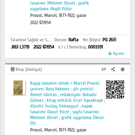
tasarımı: Mehmet Ulusel ; grafik
uygulama: Akgül Yıldız
Proust, Marcel, 1871-1922, yazar
2022 ©1954
İstanbul Sağlık ve Sosyal Bilimler MYO Kütüphanesi
Durum
:
Rafta
Yer Bilgisi
:
PQ 2631
.R63 L3719
2022 ©1954
k.1 c.1
Demirbaş
:
0003391
Ayrıntı
Kitap [Edebiyat]
Kayıp zamanın izinde / Marcel Proust;
çeviren: Roza Hakmen ; şiir çevirisi:
Ahmet Güntan ; redaksiyon: Bahadır
Gülmez ; kitap editörü: Ersel Topraktepe ;
düzelti: İncilay Yılmazyurt ; kapak
tasarımı: Davut Yücel ; sayfa tasarımı:
Mehmet Ulusel ; grafik uygulama: İlknur
Efe
Proust, Marcel, 1871-1922, yazar