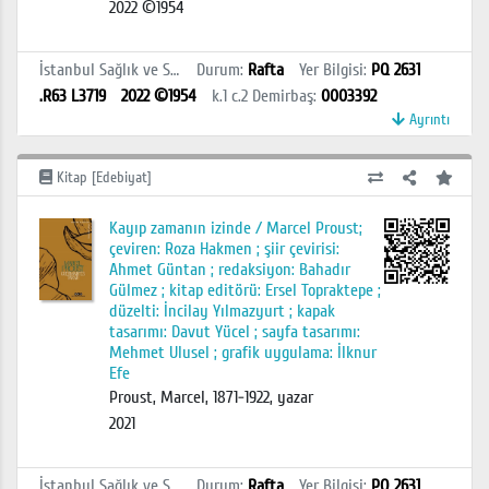
2022 ©1954
İstanbul Sağlık ve Sosyal Bilimler MYO Kütüphanesi
Durum
:
Rafta
Yer Bilgisi
:
PQ 2631
.R63 L3719
2022 ©1954
k.1 c.2
Demirbaş
:
0003392
Ayrıntı
Kitap [Edebiyat]
Kayıp zamanın izinde / Marcel Proust;
çeviren: Roza Hakmen ; şiir çevirisi:
Ahmet Güntan ; redaksiyon: Bahadır
Gülmez ; kitap editörü: Ersel Topraktepe ;
düzelti: İncilay Yılmazyurt ; kapak
tasarımı: Davut Yücel ; sayfa tasarımı:
Mehmet Ulusel ; grafik uygulama: İlknur
Efe
Proust, Marcel, 1871-1922, yazar
2021
İstanbul Sağlık ve Sosyal Bilimler MYO Kütüphanesi
Durum
:
Rafta
Yer Bilgisi
:
PQ 2631