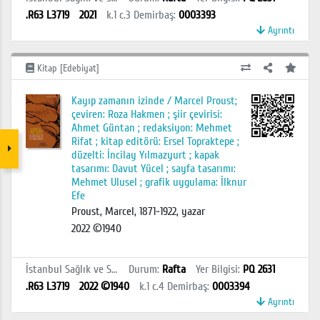
.R63 L3719
2021
k.1 c.3
Demirbaş
:
0003393
Ayrıntı
Kitap [Edebiyat]
Kayıp zamanın izinde / Marcel Proust;
çeviren: Roza Hakmen ; şiir çevirisi:
Ahmet Güntan ; redaksiyon: Mehmet
Rifat ; kitap editörü: Ersel Topraktepe ;
düzelti: İncilay Yılmazyurt ; kapak
tasarımı: Davut Yücel ; sayfa tasarımı:
Mehmet Ulusel ; grafik uygulama: İlknur
Efe
Proust, Marcel, 1871-1922, yazar
2022 ©1940
İstanbul Sağlık ve Sosyal Bilimler MYO Kütüphanesi
Durum
:
Rafta
Yer Bilgisi
:
PQ 2631
.R63 L3719
2022 ©1940
k.1 c.4
Demirbaş
:
0003394
Ayrıntı