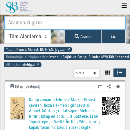
Arama
Yazar:
Proust, Marcel, 1871-1922, |eyazar
✕
Bulunduğu Kütüphane/ler:
İstanbul Sağlık ve Sosyal Bilimler MYO Kütüphanesi
Alt Biçim:
Edebiyat
✕
Kitap [Edebiyat]
Kayıp zamanın izinde / Marcel Proust;
çeviren: Roza Hakmen ; şiir çevirisi:
Ahmet Güntan ; redaksiyon: Mehmet
Rifat ; kitap editörü: Elif Gökteke, Ersel
Topraktepe ; düzelti: İncilay Yılmazyurt ;
kapak tasarımı: Davut Yücel ; sayfa