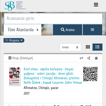
Arama
Dil:
Kırgızca
✕
Kitap [Edebiyat]
Kızıl elma : oğulla buluşma : beyaz
yağmur : asker çocuğu : deve gözü :
(hikayeler) / Chingiz Aĭtmatov; çeviren:
Refik Özdek ; kapak tasarım: Zafer Yılmaz
Aĭtmatov, Chingiz, yazar
2017