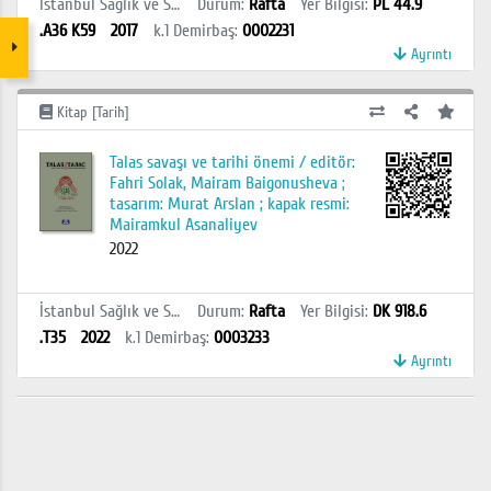
İstanbul Sağlık ve Sosyal Bilimler MYO Kütüphanesi
Durum
:
Rafta
Yer Bilgisi
:
PL 44.9
.A36 K59
2017
k.1
Demirbaş
:
0002231
Ayrıntı
Kitap [Tarih]
Talas savaşı ve tarihi önemi / editör:
Fahri Solak, Mairam Baigonusheva ;
tasarım: Murat Arslan ; kapak resmi:
Mairamkul Asanaliyev
2022
İstanbul Sağlık ve Sosyal Bilimler MYO Kütüphanesi
Durum
:
Rafta
Yer Bilgisi
:
DK 918.6
.T35
2022
k.1
Demirbaş
:
0003233
Ayrıntı