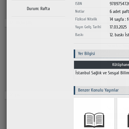
9789754720
ISBN
2021
251
Durum
:
Rafta
6 adet paft
Notlar
Daha fazlası
14 sayfa : f
Fiziksel Nitelik
Alt Biçim
[20]
17.03.2025
Yayın Geliş Tarihi
Edebiyat
1.551
12. baskı İ
Baskı
Tarih
552
Tasarım
327
Yer Bilgisi
Sağlık
246
Mimari
Kitap [Foto
198
Kütüphan
Dil
195
İstanbul Sağlık ve Sosyal Bil
Sanat
124
Daha fazlası
Benzer Konulu Yayınlar
Dil
[14]
Türkçe
4.560
İngilizce
1.300
Almanca
166
Kitap [Graf
Fransızca
156