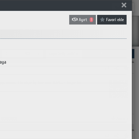
✕
Oturum Aç
0
Ayırt
Favori ekle
1
ma
2
...
401
›
Kaya
ygulama.: Türkiye İş Bankası Kültür Yayınları
Ayrıntı
:
0000001