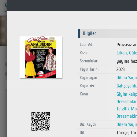
İstanbul Sağlık ve Sosyal Bilimler MYO
Kütüphanesi
Bilgiler
Provasız a
Eser Adı
Bulunan
:
4.809
Adet
0.003 sn
Erkan, Güle
Yazar
yayına haz
Sorumlular
Toplu Katalog
e-Kaynaklar
Kitap [Edeb
2023
Yayın Tarihi
Tam metinlerde ara
Dilem Yayı
Yayınlayan
Yayın Tarihi
[20]
Bahçeşehir
Yayın Yeri
yayın tarihi yok
Giyim kalıpç
Konu
15
Dressmakin
[yayın tarihi yok]
82
Terzilik Mo
2025
3
Dressmakin
2024
48
Dilem Yayın
Dizi Kaydı
2023
348
Türkçe, Tür
Dil
2022
436
Kitap [Biyo