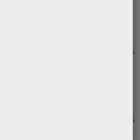
an, Dilem Gözde Erkan ; tasarım: Kaya Oral
Ayrıntı
004709
er Erkan, Dilem Gözde Erkan ; tasarım: Kaya Oral
Ayrıntı
004708