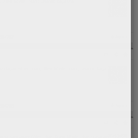
n, Dilem Gözde Erkan ; tasarım: Kaya Oral
Ayrıntı
004707
azırlayan: Güler Erkan, Dilem Gözde Erkan ; tasarım: Kaya
Ayrıntı
004706
ayına hazırlayan: Güler Erkan, Dilem Gözde Erkan ; tasarım: