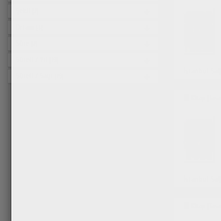
Şekil
[2]
Ortam
[3]
Süre
[2]
Süreli / Yıl
[19]
Süreli / Sayı
[19]
Kitap [Tasa
Kitap [Tasa