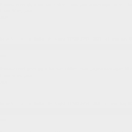
Provasız erkek giyim kalıpları / Güler Erkan, yayına hazırlayan: Güler Erk
Erkan, Güler, yazar
2023
İstanbul Sağlık ve Sosyal Bilimler MYO Kütüphanesi
Durum
:
Rafta
Yer Bilgisi
:
TT 520 .E753
2023
k.1
Demirbaş
:
0
rım]
Provasız ceket yelek giyim kalıpları / Güler Erkan, yayına hazırlayan: Gül
Erkan, Güler, yazar
2021
İstanbul Sağlık ve Sosyal Bilimler MYO Kütüphanesi
Durum
:
Rafta
Yer Bilgisi
:
TT 520 .E753
2021
k.1
Demirbaş
:
0
rım]