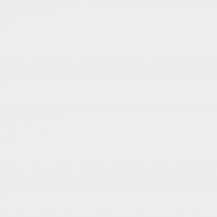
Provasız spor giyim kalıpları / Güler Erkan, yayına hazırlayan: Güler Erka
Erkan, Güler, yazar
2023
İstanbul Sağlık ve Sosyal Bilimler MYO Kütüphanesi
Durum
:
Rafta
Yer Bilgisi
:
TT 520 .E753
2023
k.1
Demirbaş
:
0
rım]
0-13 yaş provasız ana beden çocuk giyim kalıpları / Güler Erkan, yayına h
Oral, Erim Erkan Kaya
Erkan, Güler, yazar
2023
İstanbul Sağlık ve Sosyal Bilimler MYO Kütüphanesi
Durum
:
Rafta
Yer Bilgisi
:
TT 520 .E753
2023
k.1
Demirbaş
:
0
rım]
Provasız gecelik sabahlık pijama eşofman giyim kalıpları / Güler Erkan, y