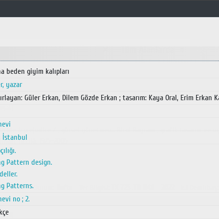
✕
Ara
na beden giyim kalıpları
r, yazar
1
ırlayan: Güler Erkan, Dilem Gözde Erkan ; tasarım: Kaya Oral, Erim Erkan 
iyat]
nevi
Pride & prejudice / , görsel yönetmen.: Birol Bayram ; grafik tasarım ve u
, İstanbul
İlhan, Attilâ, 1925-2005
ılığı.
2022
g Pattern design.
deller.
g Patterns.
İstanbul Sağlık ve Sosyal Bilimler MYO Kütüphanesi
Durum
:
Rafta
Yer Bilgisi
:
TX 725 .T8 U48
2022
k.1
Demirbaş
evi no ; 2.
kçe
grafi]