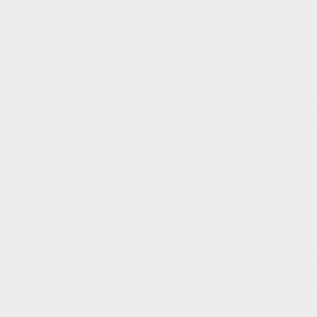
Provasız moda elbise giyim kalıpları / Güler Erkan, yayına hazırlayan: Gül
Erkan, Güler, yazar
2023
İstanbul Sağlık ve Sosyal Bilimler MYO Kütüphanesi
Durum
:
Rafta
Yer Bilgisi
:
TT 520 .E753
2023
k.1
Demirbaş
:
0
rım]
Provasız genç erkek giyim kalıpları / Güler Erkan, yayına hazırlayan: Gül
Erkan, Güler, yazar
2023
İstanbul Sağlık ve Sosyal Bilimler MYO Kütüphanesi
Durum
:
Rafta
Yer Bilgisi
:
TT 520 .E753
2023
k.1
Demirbaş
:
0
rım]