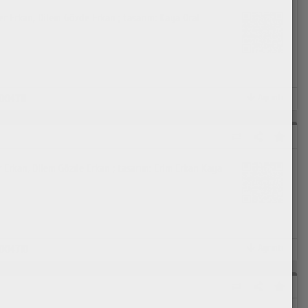
er Erkan, Dilem Gözde Erkan ; tasarım: Kaya Oral
Ayrıntı
004711
er Erkan, Dilem Gözde Erkan ; tasarım: Erim Erkan Kaya
Ayrıntı
004710