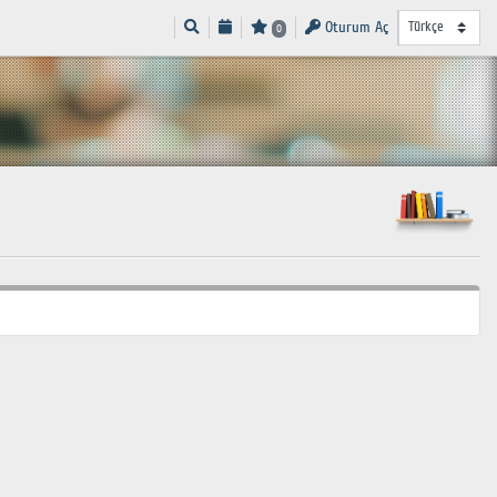
Oturum Aç
0